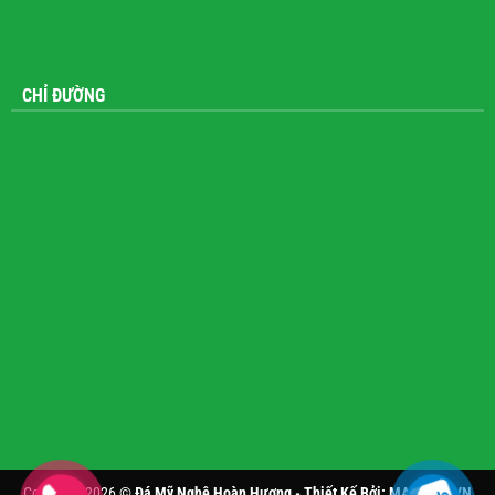
CHỈ ĐƯỜNG
Copyright 2026 ©
Đá Mỹ Nghệ Hoàn Hương - Thiết Kế Bởi:
MANHAN.VN