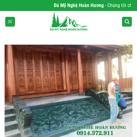
Bỏ
Đá Mỹ Nghệ Hoàn Hương
- Chúng tôi chuyên 
qua
nội
dung