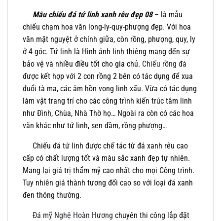
Mẫu chiếu đá tứ linh xanh rêu đẹp 08
– là mẫu
chiếu chạm hoa văn long-ly-quy-phượng đẹp. Với hoa
văn mặt nguyệt ở chính giữa, còn rồng, phượng, quy, ly
ở 4 góc. Tứ linh là Hình ảnh linh thiêng mang đến sự
bảo vệ và nhiều điều tốt cho gia chủ.
Chiếu rồng đá
được kết hợp với 2 con rồng 2 bên có tác dụng để xua
đuổi tà ma, các âm hồn vong linh xấu. Vừa có tác dụng
làm vật trang trí cho các công trình kiến trúc tâm linh
như Đình, Chùa, Nhà Thờ họ… Ngoài ra còn có các hoa
văn khác như tứ linh, sen đầm, rồng phượng…
Chiếu đá tứ linh được chế tác từ đá xanh rêu cao
cấp có chất lượng tốt và màu sắc xanh đẹp tự nhiên.
Mang lại giá trị thẩm mỹ cao nhất cho mọi Công trình.
Tuy nhiên giá thành tương đối cao so với loại đá xanh
đen thông thường.
Đá mỹ Nghệ Hoàn Hương
chuyên thi công lắp đặt