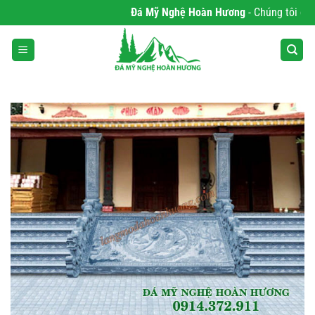
Bỏ
Đá Mỹ Nghệ Hoàn Hương
- Chúng tôi chuyê
qua
nội
dung