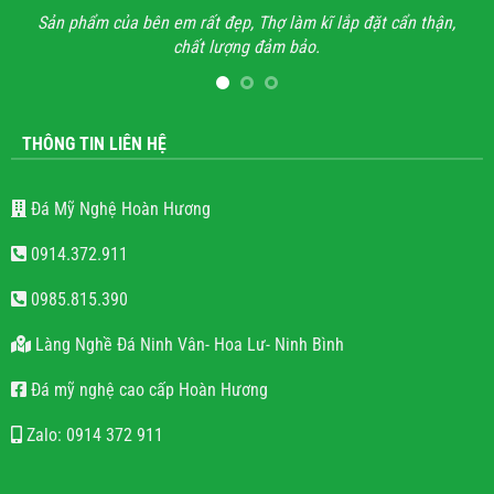
đặt cẩn thận,
Anh đã đi xem rất nhiều những công trình lăng mộ đ
hết mọi công trình không thấy sự sắc sảo, tinh tế, họ 
lăng mộ đá cho có, không quan tâm đến thẩm mỹ và
lượng.
THÔNG TIN LIÊN HỆ
Đá Mỹ Nghệ Hoàn Hương
0914.372.911
0985.815.390
Làng Nghề Đá Ninh Vân- Hoa Lư- Ninh Bình
Đá mỹ nghệ cao cấp Hoàn Hương
Zalo: 0914 372 911