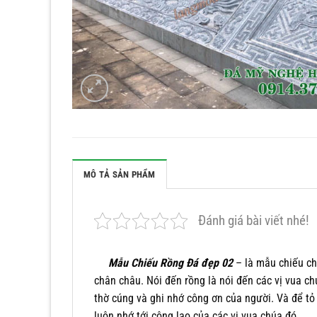
MÔ TẢ SẢN PHẨM
Đánh giá bài viết nhé!
Mẫu Chiếu Rồng Đá đẹp 02
– là mẫu chiếu ch
chân châu. Nói đến rồng là nói đến các vị vua c
thờ cúng và ghi nhớ công ơn của người. Và để t
luôn nhớ tới công lao của các vị vua chúa đó.