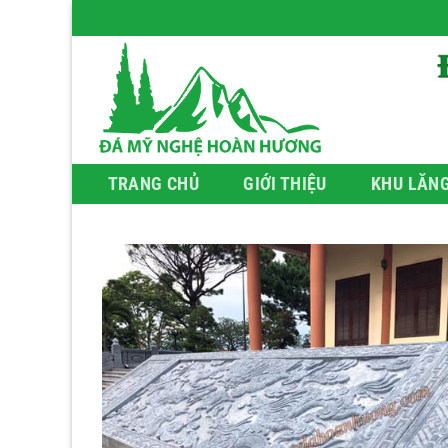
Bỏ
qua
nội
dung
TRANG CHỦ
GIỚI THIỆU
KHU LĂN