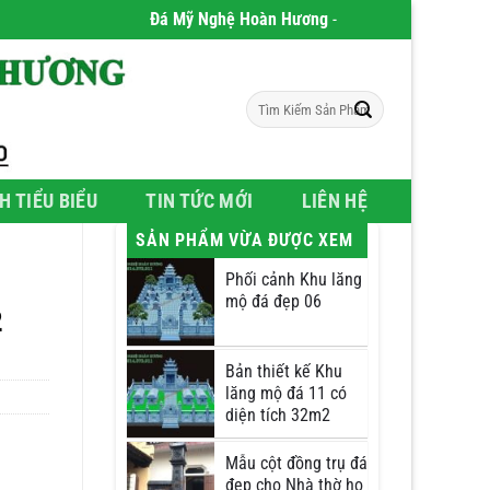
Đá Mỹ Nghệ Hoàn Hương
- Chúng tôi chuyên phân ph
Tìm
kiếm:
H TIỂU BIỂU
TIN TỨC MỚI
LIÊN HỆ
SẢN PHẨM VỪA ĐƯỢC XEM
Phối cảnh Khu lăng
mộ đá đẹp 06
2
Bản thiết kế Khu
lăng mộ đá 11 có
diện tích 32m2
Mẫu cột đồng trụ đá
đẹp cho Nhà thờ họ