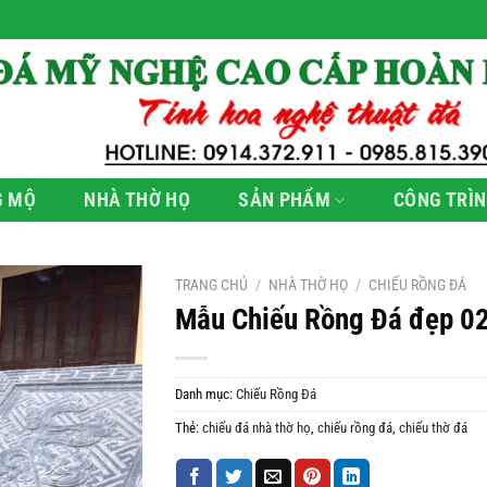
G MỘ
NHÀ THỜ HỌ
SẢN PHẨM
CÔNG TRÌN
TRANG CHỦ
/
NHÀ THỜ HỌ
/
CHIẾU RỒNG ĐÁ
Mẫu Chiếu Rồng Đá đẹp 0
Danh mục:
Chiếu Rồng Đá
Thẻ:
chiếu đá nhà thờ họ
,
chiếu rồng đá
,
chiếu thờ đá