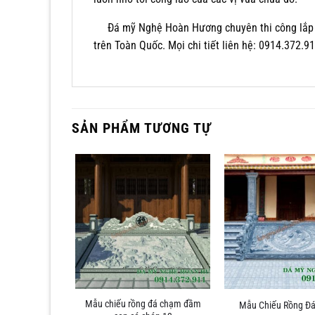
Đá mỹ Nghệ Hoàn Hương chuyên thi công lắp
trên Toàn Quốc. Mọi chi tiết liên hệ: 0914.372.9
SẢN PHẨM TƯƠNG TỰ
Mẫu chiếu rồng đá chạm đầm
hà thờ họ 11
Mẫu Chiếu Rồng Đá