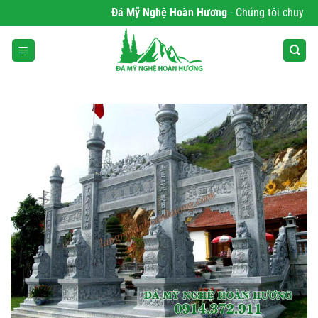
Bỏ
Đá Mỹ Nghệ Hoàn Hương
- Chúng tôi chuyên ph
qua
nội
dung