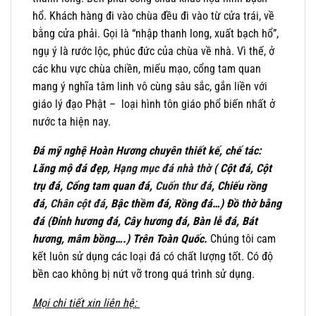
hổ. Khách hàng đi vào chùa đều đi vào từ cửa trái, về
bằng cửa phải. Gọi là “nhập thanh long, xuất bạch hổ”,
ngụ ý là rước lộc, phúc đức của chùa về nhà. Vì thế, ở
các khu vực chùa chiền, miếu mạo, cổng tam quan
mang ý nghĩa tâm linh vô cùng sâu sắc, gắn liền với
giáo lý đạo Phật – loại hình tôn giáo phổ biến nhất ở
nước ta hiện nay.
Đá mỹ nghệ Hoàn Hương chuyên thiết kế, chế tác:
Lăng mộ đá đẹp,
Hạng mục đá nhà thờ
( Cột đá, Cột
trụ đá, Cổng tam quan đá,
Cuốn thư đá
, Chiếu rồng
đá,
Chân cột đá
, Bậc thềm đá, Rồng đá…) Đồ thờ bằng
đá (Đỉnh hương đá, Cây hương đá, Bàn lễ đá, Bát
hương, mâm bồng….) Trên Toàn Quốc.
Chúng tôi cam
kết luôn sử dụng các loại đá có chất lượng tốt. Có độ
bền cao không bị nứt vỡ trong quá trình sử dụng.
Mọi chi tiết xin liên hệ: