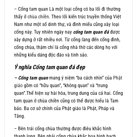
– Cổng tam quan Là một loại cổng có ba lối đi thường
thấy ở
chùa chiền
. Theo lối kiến trúc truyền thống Việt
Nam như một số dinh thự, và đình miếu cũng xây loại
cổng này. Tuy nhiên ngày nay
cổng tam quan đá
được
xây dựng ở rất nhiều nơi. Từ cổng làng đến cổng đình,
cổng chùa, thậm chí là cổng nhà thờ các dòng họ với
những kiểu dáng độc đáo và tinh sảo.
Ý nghĩa Cổng tam quan
đá đẹp
– Cổng tam quan
mang ý niệm “ba cách nhìn” của
Phật
giáo
gồm có “hữu quan”, “không quan” và “trung
quan”.Thể hiện sự hài hòa, trung dung của cả hai. Cổng
tam quan ở chùa chiền cũng có thể được hiểu là Tam
bảo. Ba cơ sở chính của Phật giáo là Phật, Pháp và
Tăng.
– Bên trái cổng chùa thường được điêu khắc hình
thanh long. Bên phải cổng chùa khắc họa hình bạch