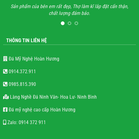
ĩ lắp đặt cẩn thận,
Anh đã đi xem rất nhiều những công trình lăn
.
hết mọi công trình không thấy sự sắc sảo, tinh t
lăng mộ đá cho có, không quan tâm đến thẩm
lượng.
THÔNG TIN LIÊN HỆ
Đá Mỹ Nghệ Hoàn Hương
0914.372.911
0985.815.390
Làng Nghề Đá Ninh Vân- Hoa Lư- Ninh Bình
Đá mỹ nghệ cao cấp Hoàn Hương
Zalo: 0914 372 911