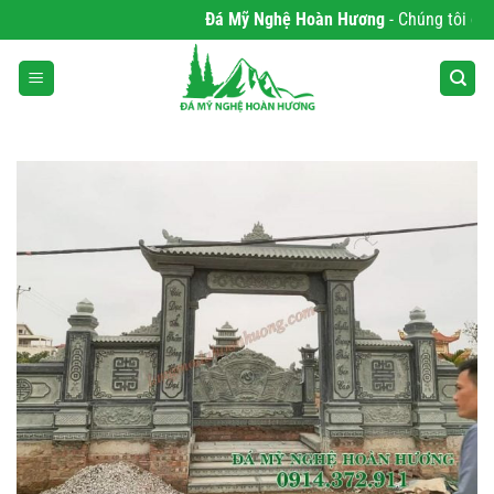
Bỏ
Đá Mỹ Nghệ Hoàn Hương
- Chúng tôi chuy
qua
nội
dung