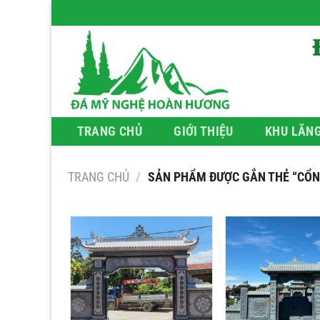
Bỏ
qua
nội
dung
TRANG CHỦ
GIỚI THIỆU
KHU LĂN
TRANG CHỦ
/
SẢN PHẨM ĐƯỢC GẮN THẺ “CỔNG