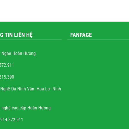
G TIN LIÊN HỆ
FANPAGE
 Nghệ Hoàn Hương
372.911
815.390
nguyễn văn trọng
Nghề Đá Ninh Vân- Hoa Lư- Ninh
Với cái tâm và sự tài hoa của người
thợ. Gia đình rất hoan hỉ khi công
 nghệ cao cấp Hoàn Hương
iệc về đích đúng hẹn, chất lượng, uy
tín.
0914 372 911