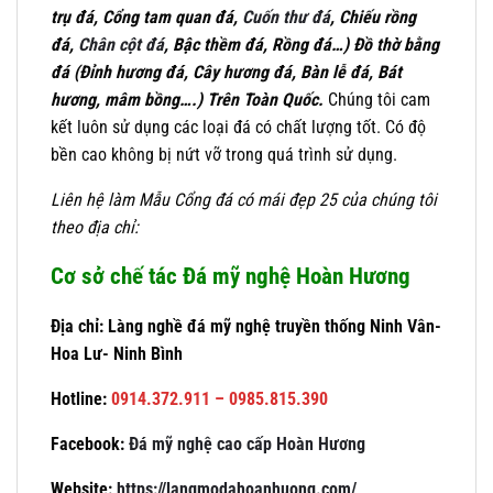
trụ đá, Cổng tam quan đá,
Cuốn thư đá
, Chiếu rồng
đá,
Chân cột đá
, Bậc thềm đá, Rồng đá…) Đồ thờ bằng
đá (Đỉnh hương đá, Cây hương đá, Bàn lễ đá, Bát
hương, mâm bồng….) Trên Toàn Quốc.
Chúng tôi cam
kết luôn sử dụng các loại đá có chất lượng tốt. Có độ
bền cao không bị nứt vỡ trong quá trình sử dụng.
Liên hệ làm
Mẫu
Cổng đá có mái đẹp 2
5 của chúng tôi
theo địa chỉ:
Cơ sở chế tác Đá mỹ nghệ Hoàn Hương
Địa chỉ: Làng nghề đá mỹ nghệ truyền thống Ninh Vân-
Hoa Lư- Ninh Bình
Hotline:
0914.372.911 – 0985.815.390
Facebook:
Đá mỹ nghệ cao cấp Hoàn Hương
Website:
https://langmodahoanhuong.com/