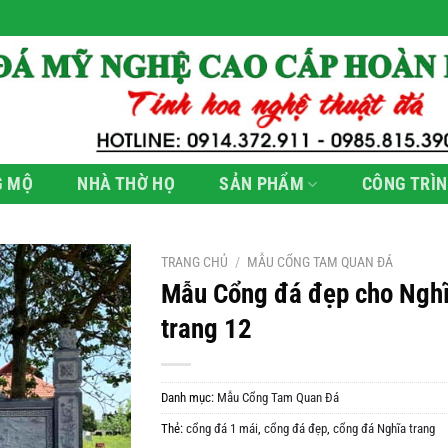
G MỘ
NHÀ THỜ HỌ
SẢN PHẨM
CÔNG TRÌN
TRANG CHỦ
/
MẪU CỔNG TAM QUAN ĐÁ
Mẫu Cổng đá đẹp cho Ngh
trang 12
Danh mục:
Mẫu Cổng Tam Quan Đá
Thẻ:
cổng đá 1 mái
,
cổng đá đẹp
,
cổng đá Nghĩa trang