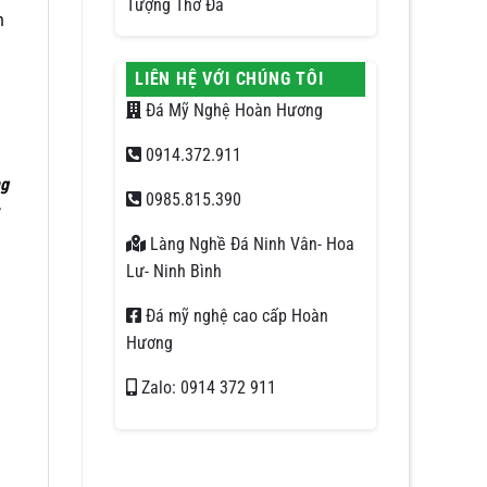
Tượng Thờ Đá
h
LIÊN HỆ VỚI CHÚNG TÔI
Đá Mỹ Nghệ Hoàn Hương
0914.372.911
ng
0985.815.390
Làng Nghề Đá Ninh Vân- Hoa
Lư- Ninh Bình
Đá mỹ nghệ cao cấp Hoàn
Hương
Zalo: 0914 372 911