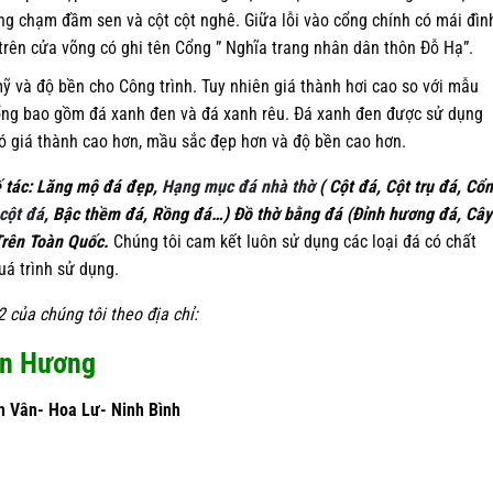
cổng chạm đầm sen và cột cột nghê. Giữa lỗi vào cổng chính có mái đìn
 trên cửa võng có ghi tên Cổng ” Nghĩa trang nhân dân thôn Đỗ Hạ”.
 và độ bền cho Công trình. Tuy nhiên giá thành hơi cao so với mẫu
cổng bao gồm đá xanh đen và đá xanh rêu. Đá xanh đen được sử dụng
có giá thành cao hơn, mầu sắc đẹp hơn và độ bền cao hơn.
 tác: Lăng mộ đá đẹp,
Hạng mục đá nhà thờ
( Cột đá, Cột trụ đá, Cổ
cột đá
, Bậc thềm đá, Rồng đá…) Đồ thờ bằng đá (Đỉnh hương đá, Cây
Trên Toàn Quốc.
Chúng tôi cam kết luôn sử dụng các loại đá có chất
uá trình sử dụng.
12
của chúng tôi theo địa chỉ:
àn Hương
h Vân- Hoa Lư- Ninh Bình