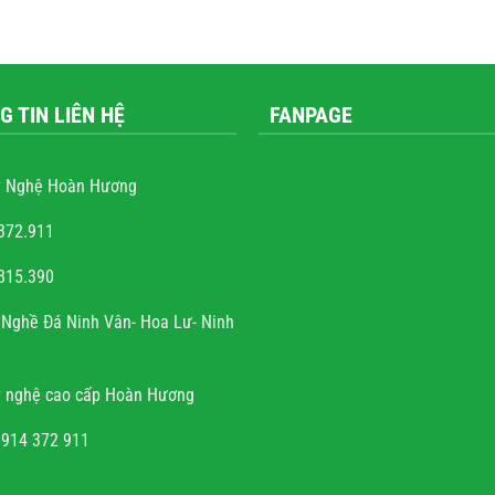
G TIN LIÊN HỆ
FANPAGE
 Nghệ Hoàn Hương
372.911
815.390
ễn văn trọng
Nghề Đá Ninh Vân- Hoa Lư- Ninh
à sự tài hoa của người
h rất hoan hỉ khi công
 nghệ cao cấp Hoàn Hương
đúng hẹn, chất lượng, uy
tín.
0914 372 911