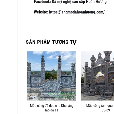
Facebook:
Đá mỹ nghệ cao cấp Hoàn Hương
Website:
https://langmodahoanhuong.com/
SẢN PHẨM TƯƠNG TỰ
Mẫu cổng đá đẹp cho Khu lăng
Mẫu cổng tam quan
mái đẹp CĐ-25
mộ đá 11
CĐ-03