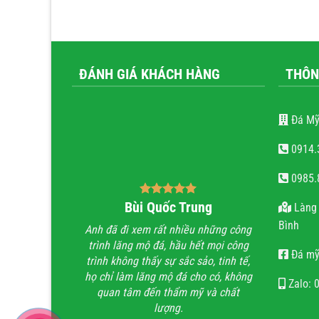
ĐÁNH GIÁ KHÁCH HÀNG
THÔN
Đá Mỹ
0914.
0985.
ăn Tiến
Bùi Quốc Trung
nguy
Làng 
Bình
 em rất đẹp, Thợ
Anh đã đi xem rất nhiều những công
Với cái tâm v
 thận, chất lượng
trình lăng mộ đá, hầu hết mọi công
thợ. Gia đìn
Đá mỹ
bảo.
trình không thấy sự sắc sảo, tinh tế,
việc về đích 
họ chỉ làm lăng mộ đá cho có, không
Zalo: 
quan tâm đến thẩm mỹ và chất
lượng.