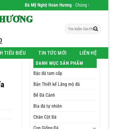
Đá Mỹ Nghệ Hoàn Hương
- Chúng tôi chuyên phân phối Sản p
Tìm
kiếm:
H TIỂU BIỂU
TIN TỨC MỚI
LIÊN HỆ
DANH MỤC SẢN PHẨM
Bậc đá tam cấp
ĩa
Bản Thiết kế Lăng mộ đá
Bể Đá Cảnh
Bia đá tự nhiên
Chân Cột Đá
Con Giống Đá