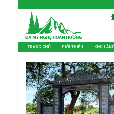
Bỏ
qua
nội
dung
TRANG CHỦ
GIỚI THIỆU
KHU LĂN