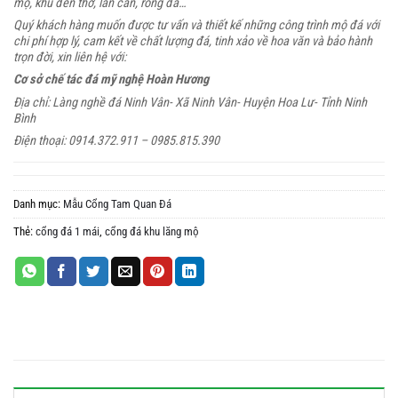
mộ, khu đền thờ, lan can, rồng đá…
Quý khách hàng muốn được tư vấn và thiết kế những công trình mộ đá với
chi phí hợp lý, cam kết về chất lượng đá, tinh xảo về hoa văn và bảo hành
trọn đời, xin liên hệ với:
Cơ sở chế tác đá mỹ nghệ Hoàn Hương
Địa chỉ: Làng nghề đá Ninh Vân- Xã Ninh Vân- Huyện Hoa Lư- Tỉnh Ninh
Bình
Điện thoại: 0914.372.911 – 0985.815.390
Danh mục:
Mẫu Cổng Tam Quan Đá
Thẻ:
cổng đá 1 mái
,
cổng đá khu lăng mộ