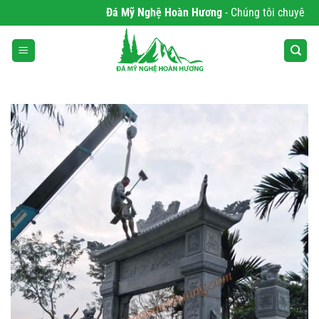
Bỏ
Đá Mỹ Nghệ Hoàn Hương
- Chúng tôi chuyên phân
qua
nội
dung