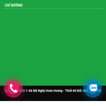
CHỈ ĐƯỜNG
Copyright 2026 ©
Đá Mỹ Nghệ Hoàn Hương - Thiết Kế Bởi:
MANHAN.VN