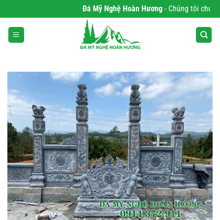
Bỏ
Đá Mỹ Nghệ Hoàn Hương
- Chúng tôi chuyên p
qua
nội
dung