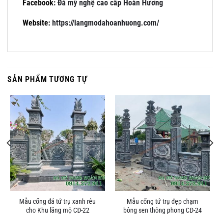
Facebook:
Đá mỹ nghệ cao cấp Hoàn Hương
Website:
https://langmodahoanhuong.com/
SẢN PHẨM TƯƠNG TỰ
Mẫu cổng đá tứ trụ xanh rêu
Mẫu cổng tứ trụ đẹp chạm
cho Khu lăng mộ CĐ-22
bông sen thông phong CĐ-24