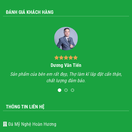
ĐÁNH GIÁ KHÁCH HÀNG
Dương Văn Tiến
n hỉ
Sản phẩm của bên em rất đẹp, Thợ làm kĩ lắp đặt cẩn thận,
A
chất lượng đảm bảo.
hết
l
THÔNG TIN LIÊN HỆ
Đá Mỹ Nghệ Hoàn Hương