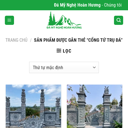
Bỏ
Đá Mỹ Nghệ Hoàn Hương
- Chúng tôi chu
qua
nội
dung
TRANG CHỦ
/
SẢN PHẨM ĐƯỢC GẮN THẺ “CỔNG TỨ TRỤ ĐÁ”
LỌC