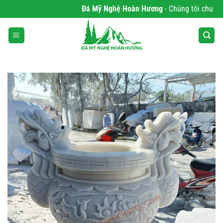
Bỏ
Đá Mỹ Nghệ Hoàn Hương
- Chúng tôi chuyên p
qua
nội
dung