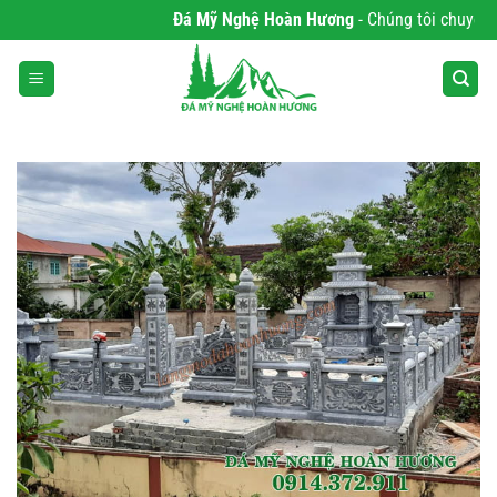
Bỏ
Đá Mỹ Nghệ Hoàn Hương
- Chúng tôi chuyên phâ
qua
nội
dung