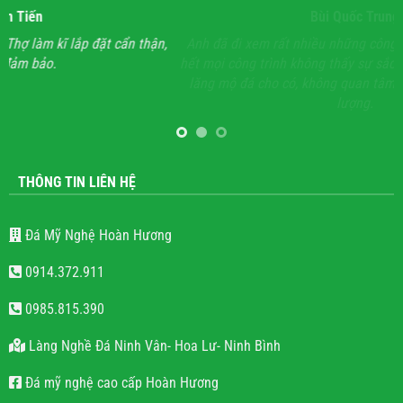
Bùi Quốc Trung
ận,
Anh đã đi xem rất nhiều những công trình lăng mộ đá, hầu
Vớ
hết mọi công trình không thấy sự sắc sảo, tinh tế, họ chỉ làm
lăng mộ đá cho có, không quan tâm đến thẩm mỹ và chất
lượng.
THÔNG TIN LIÊN HỆ
Đá Mỹ Nghệ Hoàn Hương
0914.372.911
0985.815.390
Làng Nghề Đá Ninh Vân- Hoa Lư- Ninh Bình
Đá mỹ nghệ cao cấp Hoàn Hương