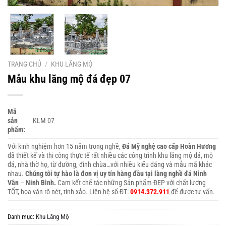
TRANG CHỦ
/
KHU LĂNG MỘ
Mẫu khu lăng mộ đá đẹp 07
Mã
sản
KLM 07
phẩm:
Với kinh nghiệm hơn 15 năm trong nghề,
Đá Mỹ nghệ cao cấp Hoàn Hương
đã thiết kế và thi công thực tế rất nhiều các công trình khu lăng mộ đá, mộ
đá, nhà thờ họ, từ đường, đình chùa…với nhiều kiểu dáng và mẫu mã khác
nhau.
Chúng tôi tự hào là đơn vị uy tín hàng đầu tại làng nghề đá Ninh
Vân
–
Ninh Bình.
Cam kết chế tác những Sản phẩm ĐẸP với chất lượng
TỐT, hoa văn rõ nét, tinh xảo. Liên hệ số ĐT:
0914.372.911
để được tư vấn.
Danh mục:
Khu Lăng Mộ