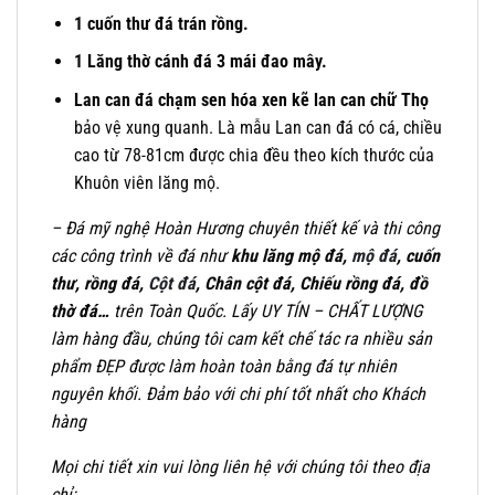
1 cuốn thư đá trán rồng.
1 Lăng thờ cánh đá 3 mái đao mây.
Lan can đá chạm sen hóa xen kẽ lan can chữ Thọ
bảo vệ xung quanh. Là mẫu Lan can đá có cá, chiều
cao từ 78-81cm được chia đều theo kích thước của
Khuôn viên lăng mộ.
– Đá mỹ nghệ Hoàn Hương chuyên thiết kế và thi công
các công trình về đá như
khu lăng mộ đá,
mộ đá
, cuốn
thư, rồng đá,
Cột đá
, Chân cột đá, Chiếu rồng đá, đồ
thờ đá…
trên Toàn Quốc.
Lấy UY TÍN – CHẤT LƯỢNG
làm hàng đầu, chúng tôi cam kết chế tác ra nhiều sản
phẩm ĐẸP được làm hoàn toàn bằng đá tự nhiên
nguyên khối. Đảm bảo với chi phí tốt nhất cho Khách
hàng
Mọi chi tiết xin vui lòng liên hệ với chúng tôi theo địa
chỉ: