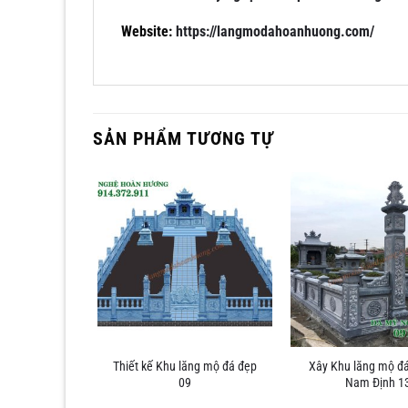
Website:
https://langmodahoanhuong.com/
SẢN PHẨM TƯƠNG TỰ
Thiết kế Khu lăng mộ đá đẹp
Xây Khu lăng mộ đá
mộ đá đẹp 01
09
Nam Định 1