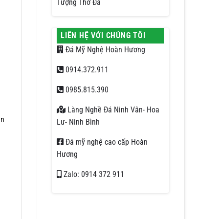
Tượng Thờ Đá
LIÊN HỆ VỚI CHÚNG TÔI
Đá Mỹ Nghệ Hoàn Hương
0914.372.911
0985.815.390
Làng Nghề Đá Ninh Vân- Hoa
àn
Lư- Ninh Bình
Đá mỹ nghệ cao cấp Hoàn
Hương
Zalo: 0914 372 911