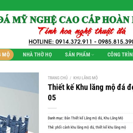
G MỘ
NHÀ THỜ HỌ
SẢN PHẨM
CÔNG TRÌN
TRANG CHỦ
/
KHU LĂNG MỘ
Thiết kế Khu lăng mộ đá đ
05
Danh mục:
Bản Thiết kế Lăng mộ đá
,
Khu Lăng Mộ
Thẻ:
phối cảnh khu lăng mộ đá
,
thiết kế khu lăng mộ