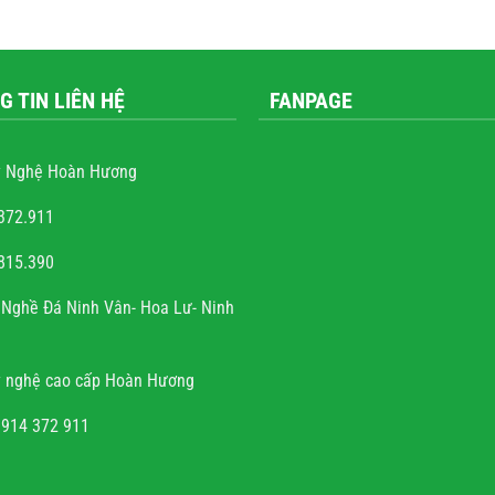
G TIN LIÊN HỆ
FANPAGE
 Nghệ Hoàn Hương
372.911
815.390
ễn văn trọng
Nghề Đá Ninh Vân- Hoa Lư- Ninh
à sự tài hoa của người
h rất hoan hỉ khi công
 nghệ cao cấp Hoàn Hương
đúng hẹn, chất lượng, uy
tín.
0914 372 911