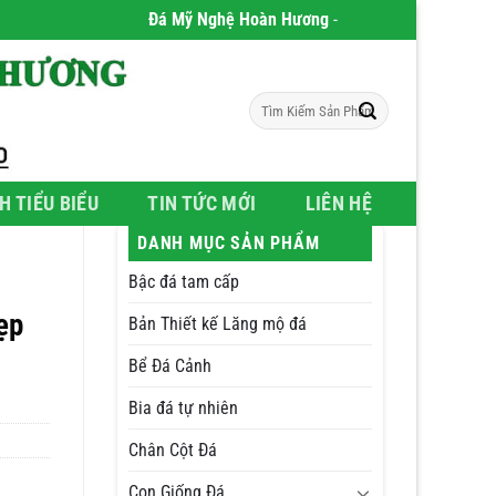
Đá Mỹ Nghệ Hoàn Hương
- Chúng tôi chuyên phân phố
Tìm
kiếm:
H TIỂU BIỂU
TIN TỨC MỚI
LIÊN HỆ
DANH MỤC SẢN PHẨM
Bậc đá tam cấp
ẹp
Bản Thiết kế Lăng mộ đá
Bể Đá Cảnh
Bia đá tự nhiên
Chân Cột Đá
Con Giống Đá