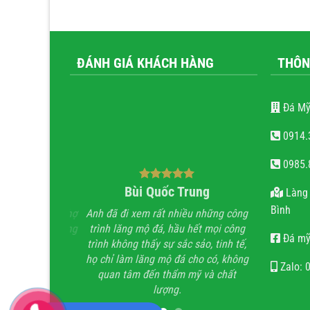
ĐÁNH GIÁ KHÁCH HÀNG
THÔN
Đá Mỹ
0914.
0985.
ăn Tiến
Bùi Quốc Trung
nguy
Làng 
Bình
 em rất đẹp, Thợ
Anh đã đi xem rất nhiều những công
Với cái tâm v
 thận, chất lượng
trình lăng mộ đá, hầu hết mọi công
thợ. Gia đìn
Đá mỹ
bảo.
trình không thấy sự sắc sảo, tinh tế,
việc về đích 
họ chỉ làm lăng mộ đá cho có, không
Zalo: 
quan tâm đến thẩm mỹ và chất
lượng.