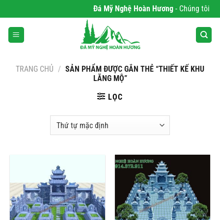
Bỏ
Đá Mỹ Nghệ Hoàn Hương
- Chúng tôi chuy
qua
nội
dung
TRANG CHỦ
/
SẢN PHẨM ĐƯỢC GẮN THẺ “THIẾT KẾ KHU
LĂNG MỘ”
LỌC