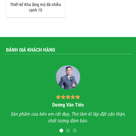
Thiết kế Khu lăng mộ đá nhiều
cạnh 10
ĐÁNH GIÁ KHÁCH HÀNG
Dương Văn Tiến
n hỉ
Sản phẩm của bên em rất đẹp, Thợ làm kĩ lắp đặt cẩn thận,
A
chất lượng đảm bảo.
hết
l