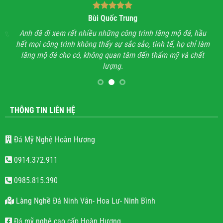
Bùi Quốc Trung
ận,
Anh đã đi xem rất nhiều những công trình lăng mộ đá, hầu
Với
hết mọi công trình không thấy sự sắc sảo, tinh tế, họ chỉ làm
lăng mộ đá cho có, không quan tâm đến thẩm mỹ và chất
lượng.
THÔNG TIN LIÊN HỆ
Đá Mỹ Nghệ Hoàn Hương
0914.372.911
0985.815.390
Làng Nghề Đá Ninh Vân- Hoa Lư- Ninh Bình
Đá mỹ nghệ cao cấp Hoàn Hương