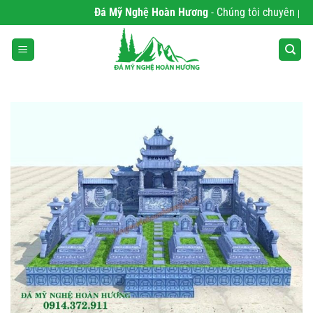
Bỏ
Đá Mỹ Nghệ Hoàn Hương
- Chúng tôi chuyên phân p
qua
nội
dung