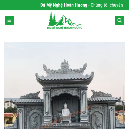
Bỏ
Đá Mỹ Nghệ Hoàn Hương
- Chúng tôi chuyên phân 
qua
nội
dung