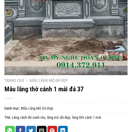
TRANG CHỦ
/
MẪU LĂNG MỘ ĐÁ ĐẸP
Mẫu lăng thờ cánh 1 mái đá 37
Danh mục:
Mẫu Lăng Mộ Đá Đẹp
Thẻ:
Lăng cánh đá xanh rêu
,
lăng mộ đá đẹp
,
lăng thờ cánh 1 mái