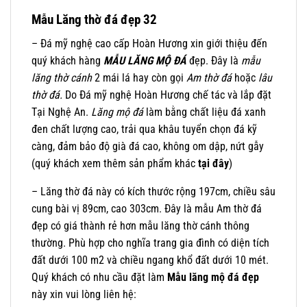
Mẫu Lăng thờ đá đẹp 32
– Đá mỹ nghệ cao cấp Hoàn Hương xin giới thiệu đến
quý khách hàng
MẪU LĂNG MỘ ĐÁ
đẹp. Đây là
mẫu
lăng thờ cánh
2 mái lá hay còn gọi
Am thờ đá
hoặc
lâu
thờ đá.
Do Đá mỹ nghệ Hoàn Hương chế tác và lắp đặt
Tại Nghệ An.
Lăng mộ đá
làm bằng chất liệu đá xanh
đen chất lượng cao, trải qua khâu tuyển chọn đá kỹ
càng, đảm bảo độ già đá cao, không om dập, nứt gẫy
(quý khách xem thêm sản phẩm khác
tại đây
)
– Lăng thờ đá này có kích thước rộng 197cm, chiều sâu
cung bài vị 89cm, cao 303cm. Đây là mẫu Am thờ đá
đẹp có giá thành rẻ hơn mẫu lăng thờ cánh thông
thường. Phù hợp cho nghĩa trang gia đình có diện tích
đất dưới 100 m2 và chiều ngang khổ đất dưới 10 mét.
Quý khách có nhu cầu đặt làm
Mẫu
lăng mộ đá đẹp
này xin vui lòng liên hệ: