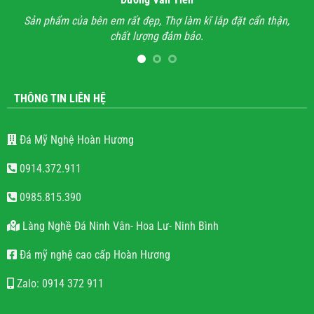
hận,
Anh đã đi xem rất nhiều những công trình lăng mộ đá, hầu
V
hết mọi công trình không thấy sự sắc sảo, tinh tế, họ chỉ làm
lăng mộ đá cho có, không quan tâm đến thẩm mỹ và chất
lượng.
THÔNG TIN LIÊN HỆ
Đá Mỹ Nghệ Hoàn Hương
0914.372.911
0985.815.390
Làng Nghề Đá Ninh Vân- Hoa Lư- Ninh Bình
Đá mỹ nghệ cao cấp Hoàn Hương