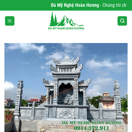
Bỏ
Đá Mỹ Nghệ Hoàn Hương
- Chúng tôi chuyên 
qua
nội
dung