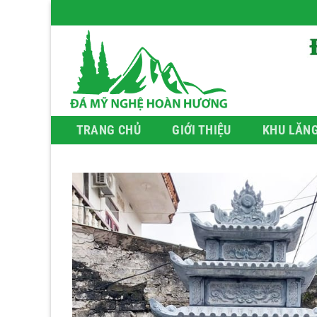
Bỏ
qua
nội
dung
TRANG CHỦ
GIỚI THIỆU
KHU LĂN