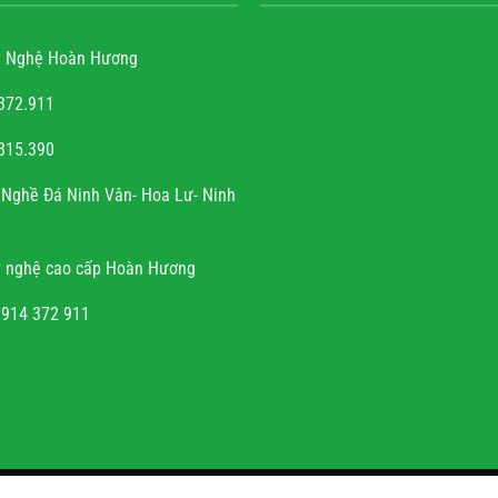
 Nghệ Hoàn Hương
372.911
815.390
ễn văn trọng
Nghề Đá Ninh Vân- Hoa Lư- Ninh
à sự tài hoa của người
h rất hoan hỉ khi công
 nghệ cao cấp Hoàn Hương
đúng hẹn, chất lượng, uy
tín.
0914 372 911
NHAN.VN