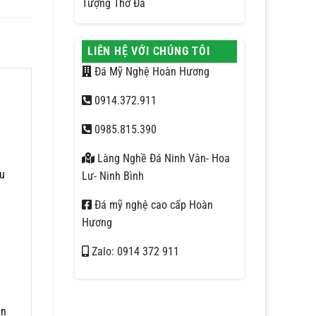
Tượng Thờ Đá
LIÊN HỆ VỚI CHÚNG TÔI
Đá Mỹ Nghệ Hoàn Hương
0914.372.911
0985.815.390
Làng Nghề Đá Ninh Vân- Hoa
hu
Lư- Ninh Bình
Đá mỹ nghệ cao cấp Hoàn
Hương
Zalo: 0914 372 911
ăn