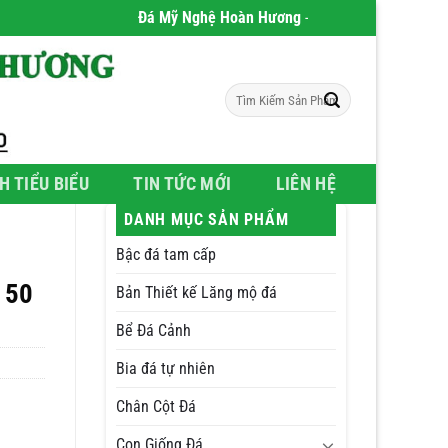
Đá Mỹ Nghệ Hoàn Hương
- Chúng tôi chuyên phân phố
Tìm
kiếm:
H TIỂU BIỂU
TIN TỨC MỚI
LIÊN HỆ
DANH MỤC SẢN PHẨM
Bậc đá tam cấp
 50
Bản Thiết kế Lăng mộ đá
Bể Đá Cảnh
Bia đá tự nhiên
Chân Cột Đá
Con Giống Đá