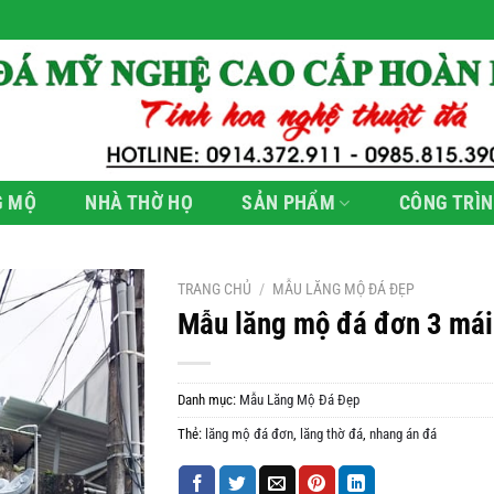
G MỘ
NHÀ THỜ HỌ
SẢN PHẨM
CÔNG TRÌN
TRANG CHỦ
/
MẪU LĂNG MỘ ĐÁ ĐẸP
Mẫu lăng mộ đá đơn 3 mái
Danh mục:
Mẫu Lăng Mộ Đá Đẹp
Thẻ:
lăng mộ đá đơn
,
lăng thờ đá
,
nhang án đá