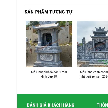
SẢN PHẨM TƯƠNG TỰ
Mẫu lăng thờ đá đơn 1 mái
Mẫu lăng cánh có thi
h đá đẹp10
đình đẹp 18
nhất giá rẻ năm 20
ĐÁNH GIÁ KHÁCH HÀNG
THÔN