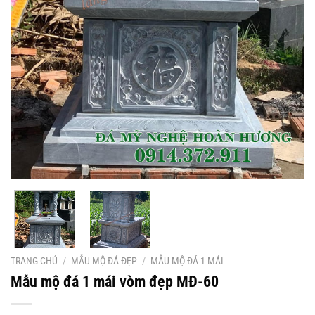
TRANG CHỦ
/
MẪU MỘ ĐÁ ĐẸP
/
MẪU MỘ ĐÁ 1 MÁI
Mẫu mộ đá 1 mái vòm đẹp MĐ-60