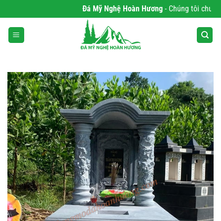
Bỏ
Đá Mỹ Nghệ Hoàn Hương
- Chúng tôi chuyên p
qua
nội
dung