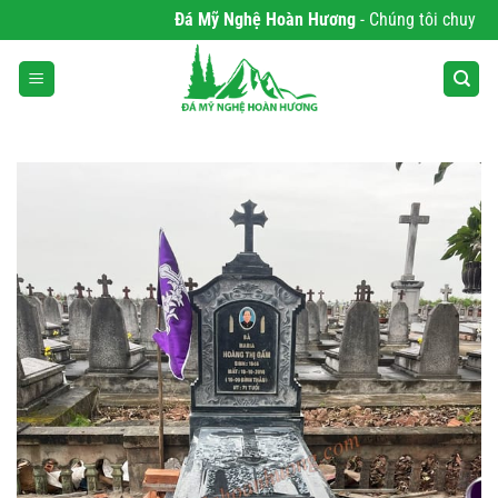
Bỏ
Đá Mỹ Nghệ Hoàn Hương
- Chúng tôi chuyên phâ
qua
nội
dung