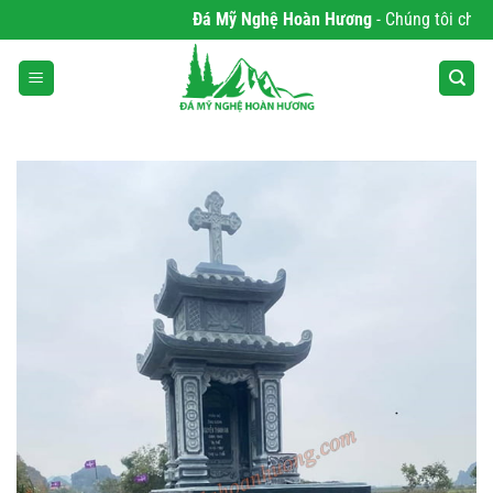
Bỏ
Đá Mỹ Nghệ Hoàn Hương
- Chúng tôi chuyên 
qua
nội
dung