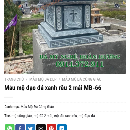
TRANG CHỦ
/
MẪU MỘ ĐÁ ĐẸP
/
MẪU MỘ ĐÁ CÔNG GIÁO
Mẫu mộ đạo đá xanh rêu 2 mái MĐ-66
Danh mục:
Mẫu Mộ Đá Công Giáo
Thẻ:
mộ công giáo
,
mộ đá 2 mái
,
mộ đá xanh rêu
,
mộ đạo đá