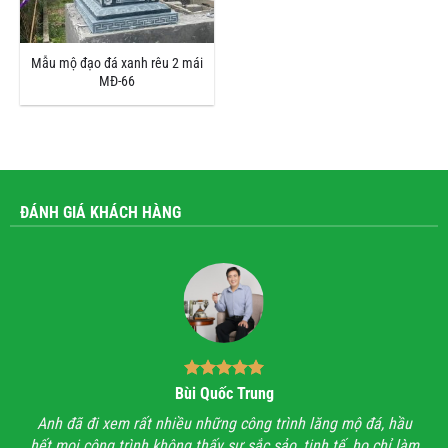
Mẫu mộ đạo đá xanh rêu 2 mái
MĐ-66
ĐÁNH GIÁ KHÁCH HÀNG
Bùi Quốc Trung
ận,
Anh đã đi xem rất nhiều những công trình lăng mộ đá, hầu
Với
hết mọi công trình không thấy sự sắc sảo, tinh tế, họ chỉ làm