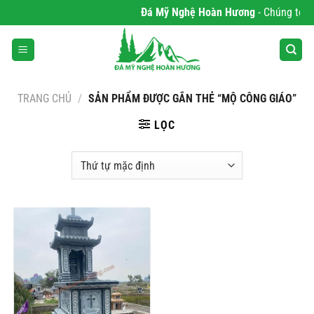
Bỏ
Đá Mỹ Nghệ Hoàn Hương
- Chúng tôi c
qua
nội
dung
TRANG CHỦ
/
SẢN PHẨM ĐƯỢC GẮN THẺ “MỘ CÔNG GIÁO”
LỌC