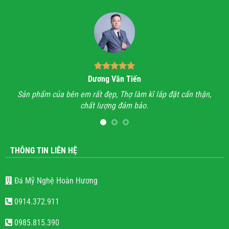
Dương Văn Tiến
n hỉ
Sản phẩm của bên em rất đẹp, Thợ làm kĩ lắp đặt cẩn thận,
A
chất lượng đảm bảo.
hết
l
THÔNG TIN LIÊN HỆ
Đá Mỹ Nghệ Hoàn Hương
0914.372.911
0985.815.390