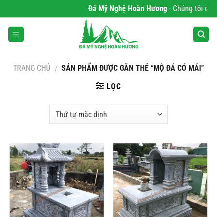
Bỏ
Đá Mỹ Nghệ Hoàn Hương
- Chúng tôi chuyên
qua
nội
dung
TRANG CHỦ
/
SẢN PHẨM ĐƯỢC GẮN THẺ “MỘ ĐÁ CÓ MÁI”
LỌC