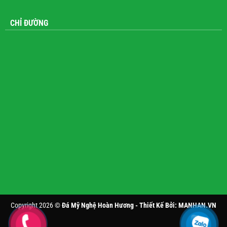
CHỈ ĐƯỜNG
Copyright 2026 ©
Đá Mỹ Nghệ Hoàn Hương - Thiết Kế Bởi:
MANHAN.VN