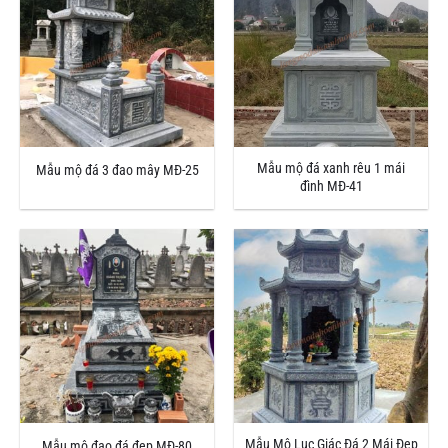
Mẫu mộ đá xanh rêu 1 mái
Mẫu mộ đá 3 đao mây MĐ-25
đình MĐ-41
Mẫu Mộ Lục Giác Đá 2 Mái Đẹp
Mẫu mộ đạo đá đẹp MĐ-80