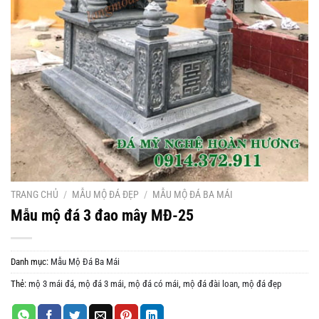
TRANG CHỦ
/
MẪU MỘ ĐÁ ĐẸP
/
MẪU MỘ ĐÁ BA MÁI
Mẫu mộ đá 3 đao mây MĐ-25
Danh mục:
Mẫu Mộ Đá Ba Mái
Thẻ:
mộ 3 mái đá
,
mộ đá 3 mái
,
mộ đá có mái
,
mộ đá đài loan
,
mộ đá đẹp