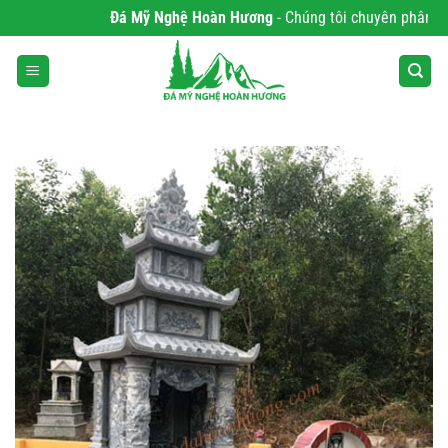
Bỏ
Đá Mỹ Nghệ Hoàn Hương
- Chúng tôi chuyên phân phối S
qua
nội
dung