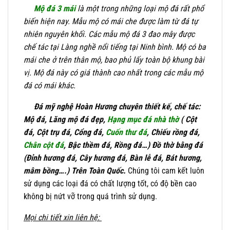
Mộ đá 3 mái
là một trong những loại mộ đá rất phổ
biến hiện nay. Mẫu mộ có mái che được làm từ đá tự
nhiên nguyên khối. Các mẫu mộ đá 3 đao mây được
chế tác tại Làng nghề nổi tiếng tại Ninh bình. Mộ có ba
mái che ở trên thân mộ, bao phủ lấy toàn bộ khung bài
vị. Mộ đá này có giá thành cao nhất trong các mẫu mộ
đá có mái khác.
Đá mỹ nghệ Hoàn Hương chuyên thiết kế, chế tác:
Mộ đá, Lăng mộ đá đẹp,
Hạng mục đá nhà thờ
( Cột
đá, Cột trụ đá, Cổng đá,
Cuốn thư đá
, Chiếu rồng đá,
Chân cột đá
, Bậc thềm đá, Rồng đá…) Đồ thờ bằng đá
(Đỉnh hương đá, Cây hương đá, Bàn lễ đá, Bát hương,
mâm bồng….) Trên Toàn Quốc.
Chúng tôi cam kết luôn
sử dụng các loại đá có chất lượng tốt, có độ bền cao
không bị nứt vỡ trong quá trình sử dụng.
Mọi chi tiết xin liên hệ: