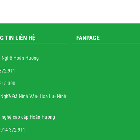
G TIN LIÊN HỆ
FANPAGE
 Nghệ Hoàn Hương
372.911
815.390
yễn văn trọng
Nghề Đá Ninh Vân- Hoa Lư- Ninh
 và sự tài hoa của người
nh rất hoan hỉ khi công
 nghệ cao cấp Hoàn Hương
 đúng hẹn, chất lượng, uy
tín.
0914 372 911