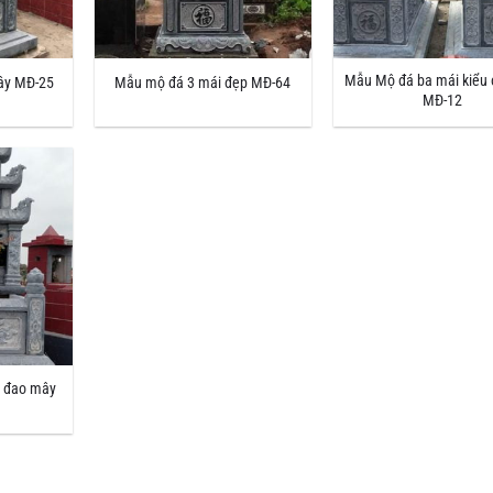
Mẫu Mộ đá ba mái kiểu 
ây MĐ-25
Mẫu mộ đá 3 mái đẹp MĐ-64
MĐ-12
i đao mây