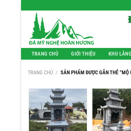
Bỏ
qua
nội
dung
TRANG CHỦ
GIỚI THIỆU
KHU LĂN
TRANG CHỦ
/
SẢN PHẨM ĐƯỢC GẮN THẺ “MỘ Đ