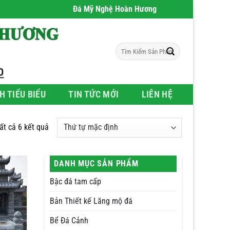
Đá Mỹ Nghệ Hoàn Hương
- Chúng tôi chuyên phân p
Tìm
kiếm:
H TIỂU BIỂU
TIN TỨC MỚI
LIÊN HỆ
tất cả 6 kết quả
DANH MỤC SẢN PHẨM
Bậc đá tam cấp
Bản Thiết kế Lăng mộ đá
Bể Đá Cảnh