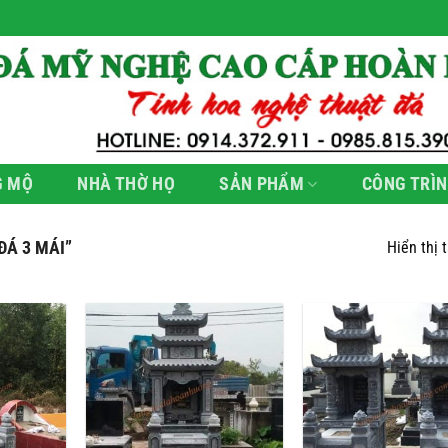
G MỘ
NHÀ THỜ HỌ
SẢN PHẨM
CÔNG TRÌN
Á 3 MÁI”
Hiển thị 