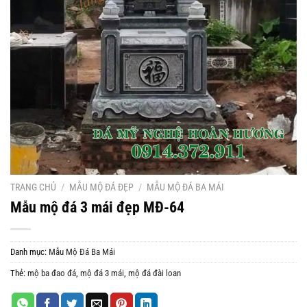
TRANG CHỦ
/
MẪU MỘ ĐÁ ĐẸP
/
MẪU MỘ ĐÁ BA MÁI
Mẫu mộ đá 3 mái đẹp MĐ-64
Danh mục:
Mẫu Mộ Đá Ba Mái
Thẻ:
mộ ba đao đá
,
mộ đá 3 mái
,
mộ đá đài loan