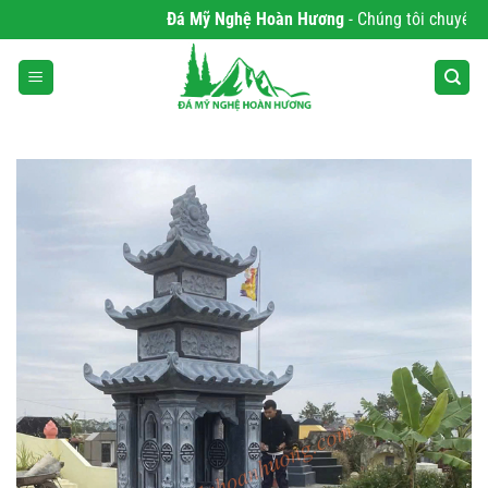
Bỏ
Đá Mỹ Nghệ Hoàn Hương
- Chúng tôi chuyên phân
qua
nội
dung