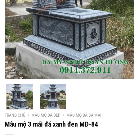
TRANG CHỦ
/
MẪU MỘ ĐÁ ĐẸP
/
MẪU MỘ ĐÁ BA MÁI
Mẫu mộ 3 mái đá xanh đen MĐ-84