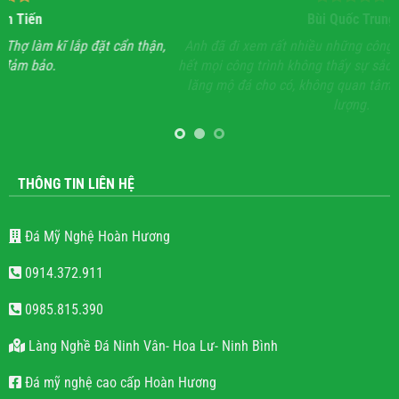
Bùi Quốc Trung
ận,
Anh đã đi xem rất nhiều những công trình lăng mộ đá, hầu
Với
hết mọi công trình không thấy sự sắc sảo, tinh tế, họ chỉ làm
lăng mộ đá cho có, không quan tâm đến thẩm mỹ và chất
lượng.
THÔNG TIN LIÊN HỆ
Đá Mỹ Nghệ Hoàn Hương
0914.372.911
0985.815.390
Làng Nghề Đá Ninh Vân- Hoa Lư- Ninh Bình
Đá mỹ nghệ cao cấp Hoàn Hương