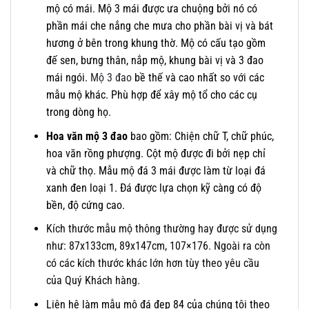
mộ có mái. Mộ 3 mái được ưa chuộng bởi nó có
phần mái che nắng che mưa cho phần bài vị và bát
hương ở bên trong khung thờ. Mộ có cấu tạo gồm
đế sen, bưng thân, nắp mộ, khung bài vị và 3 đao
mái ngói.
Mộ 3 đao
bề thế và cao nhất so với các
mẫu mộ khác. Phù hợp để xây mộ tổ cho các cụ
trong dòng họ.
Hoa văn mộ 3 đao
bao gồm: Chiện chữ T, chữ phúc,
hoa văn rồng phượng. Cột mộ được đi bởi nẹp chỉ
và chữ thọ. Mẫu mộ đá 3 mái được làm từ loại đá
xanh đen loại 1. Đá được lựa chọn kỹ càng có độ
bền, độ cứng cao.
Kích thước mẫu mộ thông thường hay được sử dụng
như: 87x133cm, 89x147cm, 107×176. Ngoài ra còn
có các kích thước khác lớn hơn tùy theo yêu cầu
của Quý Khách hàng.
Liên hệ làm mẫu mộ đá đẹp 84 của chúng tôi theo