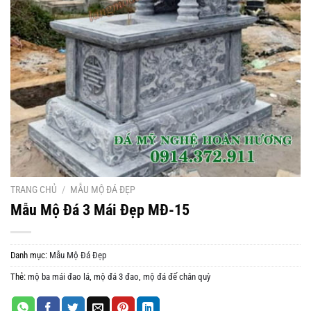
TRANG CHỦ
/
MẪU MỘ ĐÁ ĐẸP
Mẫu Mộ Đá 3 Mái Đẹp MĐ-15
Danh mục:
Mẫu Mộ Đá Đẹp
Thẻ:
mộ ba mái đao lá
,
mộ đá 3 đao
,
mộ đá đế chân quỳ