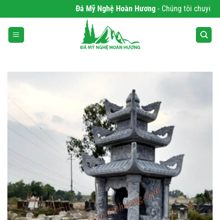
Bỏ
Đá Mỹ Nghệ Hoàn Hương
- Chúng tôi chuyên phân
qua
nội
dung