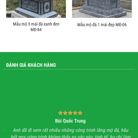
Mẫu mộ 3 mái đá xanh đen
Mẫu mộ đá 1 mái đẹp MĐ-06
MĐ-84
ĐÁNH GIÁ KHÁCH HÀNG
Bùi Quốc Trung
ận,
Anh đã đi xem rất nhiều những công trình lăng mộ đá, hầu
Với
hết mọi công trình không thấy sự sắc sảo, tinh tế, họ chỉ làm