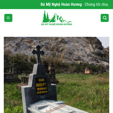
Bỏ
Đá Mỹ Nghệ Hoàn Hương
- Chúng tôi chuyên ph
qua
nội
dung