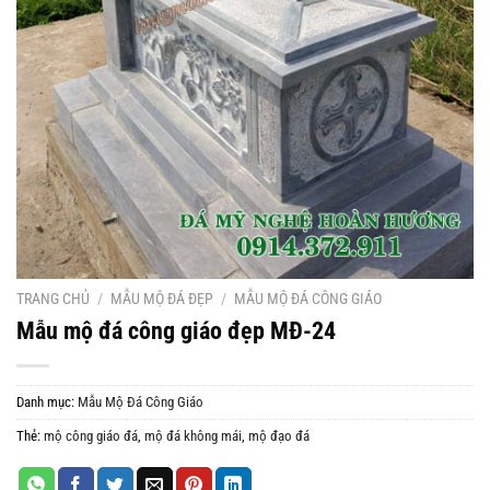
TRANG CHỦ
/
MẪU MỘ ĐÁ ĐẸP
/
MẪU MỘ ĐÁ CÔNG GIÁO
Mẫu mộ đá công giáo đẹp MĐ-24
Danh mục:
Mẫu Mộ Đá Công Giáo
Thẻ:
mộ công giáo đá
,
mộ đá không mái
,
mộ đạo đá