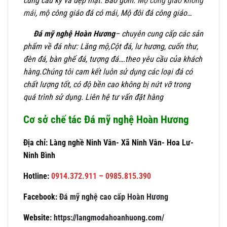
cùng cầu kỳ và đẹp mặt. Bao gồm:
Mộ công giáo không
mái
, mộ công giáo đá có mái, Mộ đôi đá công giáo…
Đá mỹ nghệ Hoàn Hương
– chuyên cung cấp các sản
phẩm về đá như: Lăng mộ,Cột đá, lư hương, cuốn thư,
đèn đá, bàn ghế đá, tượng đá….theo yêu cầu của khách
hàng.Chúng tôi cam kết luôn sử dụng các loại đá có
chất lượng tốt, có độ bền cao không bị nứt vỡ trong
quá trình sử dụng. Liên hệ tư vấn đặt hàng
Cơ sở chế tác Đá mỹ nghệ Hoàn Hương
Địa chỉ: Làng nghề Ninh Vân- Xã Ninh Vân- Hoa Lư-
Ninh Bình
Hotline:
0914.372.911 – 0985.815.390
Facebook:
Đá mỹ nghệ cao cấp Hoàn Hương
Website:
https://langmodahoanhuong.com/