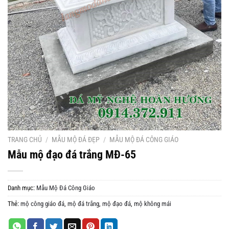
TRANG CHỦ
/
MẪU MỘ ĐÁ ĐẸP
/
MẪU MỘ ĐÁ CÔNG GIÁO
Mẫu mộ đạo đá trắng MĐ-65
Danh mục:
Mẫu Mộ Đá Công Giáo
Thẻ:
mộ công giáo đá
,
mộ đá trắng
,
mộ đạo đá
,
mộ không mái