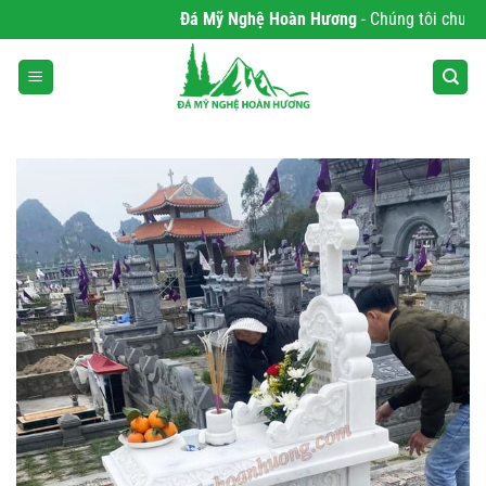
Bỏ
Đá Mỹ Nghệ Hoàn Hương
- Chúng tôi chuyên p
qua
nội
dung