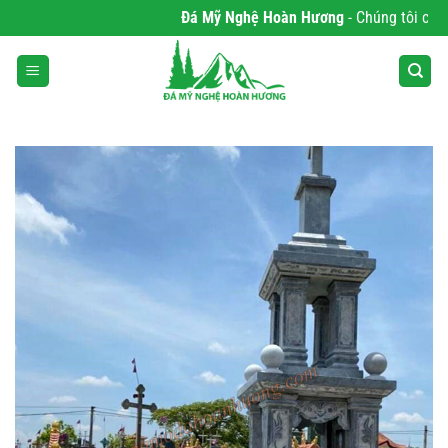
Bỏ
Đá Mỹ Nghệ Hoàn Hương
- Chúng tôi chuyên
qua
nội
dung