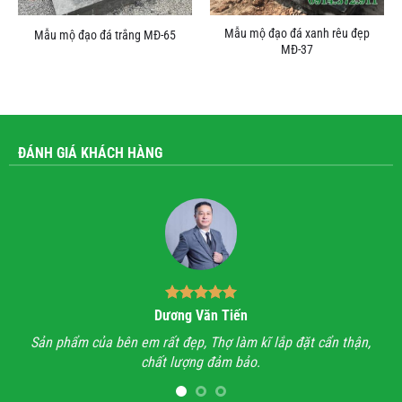
Mẫu mộ đạo đá xanh rêu đẹp
Mẫu mộ đạo đá trắng MĐ-65
MĐ-37
ĐÁNH GIÁ KHÁCH HÀNG
Bùi Quốc Trung
hận,
Anh đã đi xem rất nhiều những công trình lăng mộ đá, hầu
Vớ
hết mọi công trình không thấy sự sắc sảo, tinh tế, họ chỉ làm
lăng mộ đá cho có, không quan tâm đến thẩm mỹ và chất
lượng.