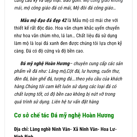
cùng cầu kỳ và đẹp mặt. Bao gồm:
Mộ công giáo không
mái
, mộ công giáo đá có mái, Mộ đôi đá công giáo…
Mẫu mộ đạo đá đẹp 42
là Mẫu mộ có mái che với
thiết kế rất độc đáo. Hoa văn chạm khắc uyển chuyển
như hoa văn chùm nho, lá lan… Chất liệu đá sử dụng
làm mộ là loại đá xanh đen được chúng tôi lựa chọn kỹ
càng. Đá có độ cứng và độ bền cao.
Đá mỹ nghệ Hoàn Hương
– chuyên cung cấp các sản
phẩm về đá như: Lăng mộ,Cột đá, lư hương, cuốn thư,
đèn đá, bàn ghế đá, tượng đá….theo yêu cầu của khách
hàng.Chúng tôi cam kết luôn sử dụng các loại đá có
chất lượng tốt, có độ bền cao không bị nứt vỡ trong
quá trình sử dụng. Liên hệ tư vấn đặt hàng
Cơ sở chế tác Đá mỹ nghệ Hoàn Hương
Địa chỉ: Làng nghề Ninh Vân- Xã Ninh Vân- Hoa Lư-
Ninh Bình