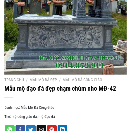
TRANG CHỦ
/
MẪU MỘ ĐÁ ĐẸP
/
MẪU MỘ ĐÁ CÔNG GIÁO
Mẫu mộ đạo đá đẹp chạm chùm nho MĐ-42
Danh mục:
Mẫu Mộ Đá Công Giáo
Thẻ:
mộ công giáo đá
,
mộ đạo đá