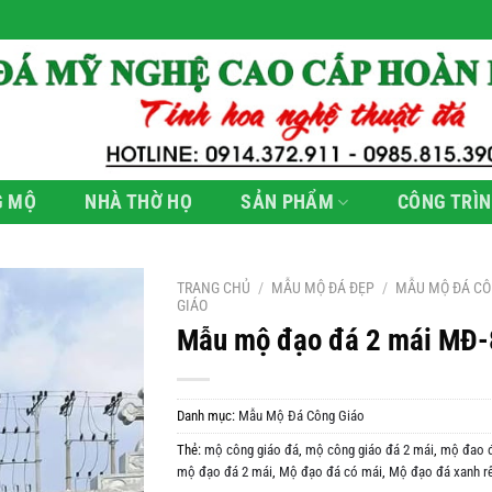
G MỘ
NHÀ THỜ HỌ
SẢN PHẨM
CÔNG TRÌN
TRANG CHỦ
/
MẪU MỘ ĐÁ ĐẸP
/
MẪU MỘ ĐÁ C
GIÁO
Mẫu mộ đạo đá 2 mái MĐ-
Danh mục:
Mẫu Mộ Đá Công Giáo
Thẻ:
mộ công giáo đá
,
mộ công giáo đá 2 mái
,
mộ đao đ
mộ đạo đá 2 mái
,
Mộ đạo đá có mái
,
Mộ đạo đá xanh r