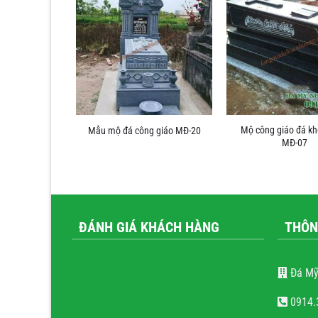
Mộ công giáo đá k
á đẹp MĐ-80
Mẫu mộ đá công giáo MĐ-20
MĐ-07
ĐÁNH GIÁ KHÁCH HÀNG
THÔN
Đá Mỹ
0914.