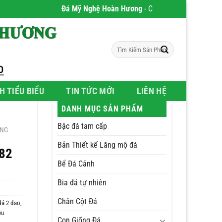
Đá Mỹ Nghệ Hoàn Hương
- Chúng tôi chuyên phân phối 
Tìm
kiếm:
H TIỂU BIỂU
TIN TỨC MỚI
LIÊN HỆ
DANH MỤC SẢN PHẨM
Bậc đá tam cấp
ÔNG
Bản Thiết kế Lăng mộ đá
82
Bể Đá Cảnh
Bia đá tự nhiên
Chân Cột Đá
á 2 đao
,
êu
Con Giống Đá