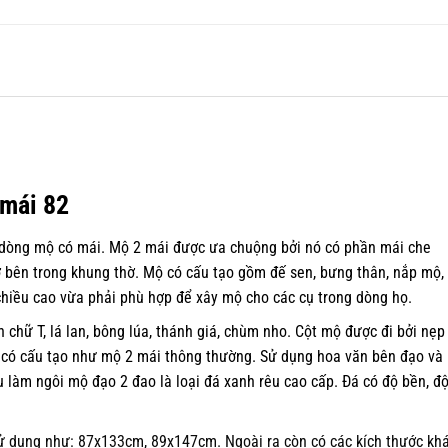
 mái 82
 dòng mộ có mái. Mộ 2 mái được ưa chuộng bởi nó có phần mái che
 bên trong khung thờ. Mộ có cấu tạo gồm đế sen, bưng thân, nắp mộ,
hiều cao vừa phải phù hợp để xây mộ cho các cụ trong dòng họ.
n chữ T, lá lan, bông lúa, thánh giá, chùm nho. Cột mộ được đi bởi nẹp
 có cấu tạo như mộ 2 mái thông thường. Sử dụng hoa văn bên đạo và
u làm ngôi mộ đạo 2 đao là loại đá xanh rêu cao cấp. Đá có độ bền, đ
 dụng như: 87x133cm, 89x147cm. Ngoài ra còn có các kích thước kh