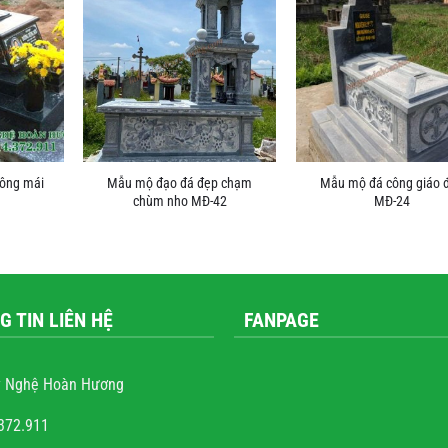
hông mái
Mẫu mộ đạo đá đẹp chạm
Mẫu mộ đá công giáo 
chùm nho MĐ-42
MĐ-24
G TIN LIÊN HỆ
FANPAGE
 Nghệ Hoàn Hương
372.911