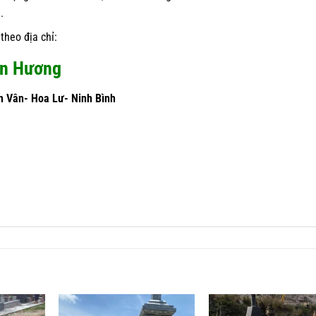
.
theo địa chỉ:
àn Hương
h Vân- Hoa Lư- Ninh Bình