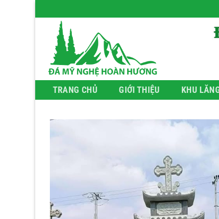
Bỏ
qua
nội
dung
TRANG CHỦ
GIỚI THIỆU
KHU LĂN