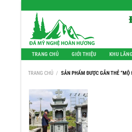
Bỏ
qua
nội
dung
TRANG CHỦ
GIỚI THIỆU
KHU LĂN
TRANG CHỦ
/
SẢN PHẨM ĐƯỢC GẮN THẺ “MỘ Đ