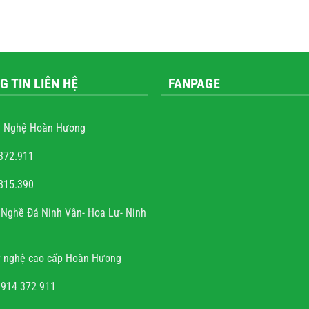
G TIN LIÊN HỆ
FANPAGE
 Nghệ Hoàn Hương
372.911
815.390
 Quốc Trung
Nghề Đá Ninh Vân- Hoa Lư- Ninh
m rất nhiều những công
ộ đá, hầu hết mọi công
 nghệ cao cấp Hoàn Hương
hấy sự sắc sảo, tinh tế,
ng mộ đá cho có, không
0914 372 911
đến thẩm mỹ và chất