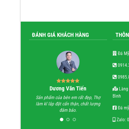
ĐÁNH GIÁ KHÁCH HÀNG
THÔN
Đá Mỹ
0914.
0985.
ăn trọng
Dương Văn Tiến
Bùi
Làng 
Bình
tài hoa của người
Sản phẩm của bên em rất đẹp, Thợ
Anh đã đi xe
 hoan hỉ khi công
làm kĩ lắp đặt cẩn thận, chất lượng
trình lăng m
Đá mỹ
ẹn, chất lượng, uy
đảm bảo.
trình không t
n.
họ chỉ làm lă
Zalo: 
quan tâm 