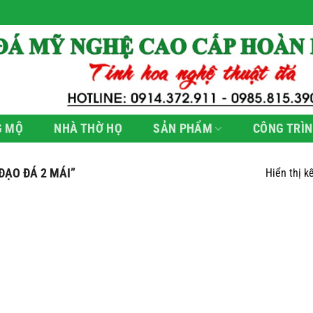
G MỘ
NHÀ THỜ HỌ
SẢN PHẨM
CÔNG TRÌN
ẠO ĐÁ 2 MÁI”
Hiển thị k