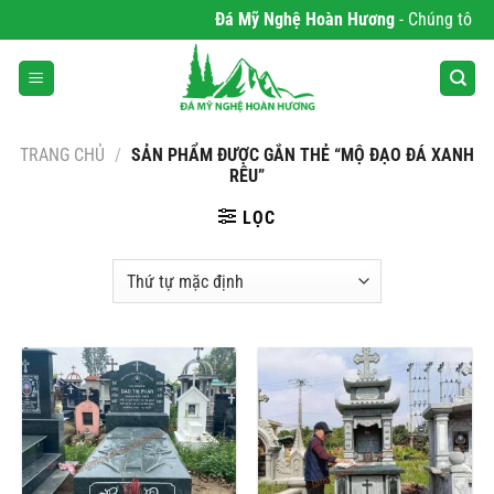
Bỏ
Đá Mỹ Nghệ Hoàn Hương
- Chúng tôi chu
qua
nội
dung
TRANG CHỦ
/
SẢN PHẨM ĐƯỢC GẮN THẺ “MỘ ĐẠO ĐÁ XANH
RÊU”
LỌC