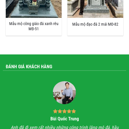
Mẫu mộ công giáo đá xanh rêu
Mẫu mộ đạo đá 2 mái MĐ-82
MĐ-51
ĐÁNH GIÁ KHÁCH HÀNG
Bùi Quốc Trung
ận,
Anh đã đi xem rất nhiều những công trình lăng mộ đá, hầu
Với