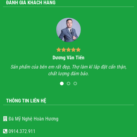
ĐÁNH GIÁ KHÁCH HÀNG
Dương Văn Tiến
n hỉ
Sản phẩm của bên em rất đẹp, Thợ làm kĩ lắp đặt cẩn thận,
A
chất lượng đảm bảo.
hết
l
THÔNG TIN LIÊN HỆ
Đá Mỹ Nghệ Hoàn Hương
0914.372.911