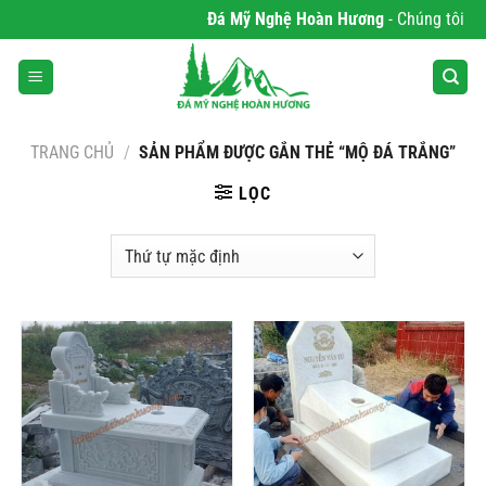
Bỏ
Đá Mỹ Nghệ Hoàn Hương
- Chúng tôi chu
qua
nội
dung
TRANG CHỦ
/
SẢN PHẨM ĐƯỢC GẮN THẺ “MỘ ĐÁ TRẮNG”
LỌC