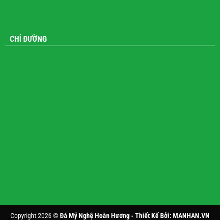
CHỈ ĐƯỜNG
Copyright 2026 ©
Đá Mỹ Nghệ Hoàn Hương - Thiết Kế Bởi:
MANHAN.VN