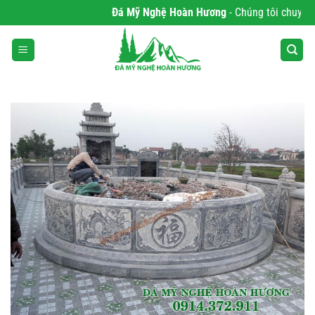
Bỏ
Đá Mỹ Nghệ Hoàn Hương
- Chúng tôi chuyên ph
qua
nội
dung