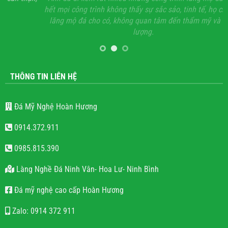
hết mọi công trình không thấy sự sắc sảo, tinh tế, họ chỉ làm
lăng mộ đá cho có, không quan tâm đến thẩm mỹ và chất
lượng.
THÔNG TIN LIÊN HỆ
Đá Mỹ Nghệ Hoàn Hương
0914.372.911
0985.815.390
Làng Nghề Đá Ninh Vân- Hoa Lư- Ninh Bình
Đá mỹ nghệ cao cấp Hoàn Hương
Zalo: 0914 372 911