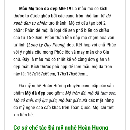
Mẫu Mộ tròn đá đẹp MĐ-19
Là mẫu mộ có kích
thước to được ghép bởi các cung tròn nhỏ làm từ
đá
xanh đen tự nhiên
tạo thành. Mộ có cấu tạo bởi 2
phần: Phần đế mộ: là loại đế sen phổ biến có chiều
cao từ 15-20cm. Phần thân liền nắp mộ chạm hoa văn
tứ linh (
Long-Ly-Quy-Phụng
) đẹp. Kết hợp với chữ Phúc
với ý nghĩa cầu mong Phúc lộc và may mắn cho Gia
chủ. Đây là mẫu mộ có thiết kế vô cùng đơn giản và
đẹp mắt. Kích thước phù hợp để làm mẫu mộ đá tròn
này là: 167x167x69cm, 176x176x69cm…
Đá mỹ nghệ Hoàn Hương chuyên cung cấp các sản
phẩm
Mộ đá đẹp
bao gồm:
Mộ tròn đá,
mộ đá tam sơn
,
Mộ có mái,
mộ lục giác
, mộ bát giác…
và các mặt hàng
đá mỹ nghệ cao cấp khác trên Toàn Quốc. Mọi chi tiết
xin liên hệ:
Cơ sở chế tác Đá mỹ nghệ Hoàn Hương