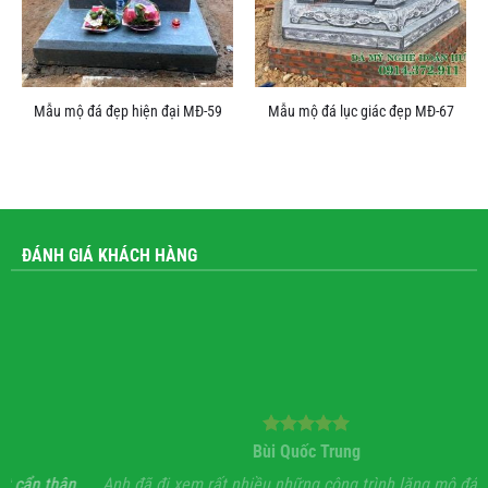
Mẫu mộ đá đẹp hiện đại MĐ-59
Mẫu mộ đá lục giác đẹp MĐ-67
ĐÁNH GIÁ KHÁCH HÀNG
Bùi Quốc Trung
ận,
Anh đã đi xem rất nhiều những công trình lăng mộ đá, hầu
Vớ