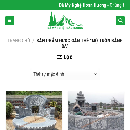
Bỏ
Đá Mỹ Nghệ Hoàn Hương
- Chúng tôi c
qua
nội
dung
TRANG CHỦ
/
SẢN PHẨM ĐƯỢC GẮN THẺ “MỘ TRÒN BẰNG
ĐÁ”
LỌC