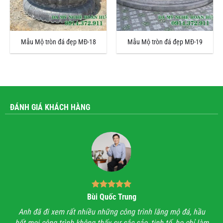
Mẫu Mộ tròn đá đẹp MĐ-18
Mẫu Mộ tròn đá đẹp MĐ-19
ĐÁNH GIÁ KHÁCH HÀNG
Bùi Quốc Trung
ận,
Anh đã đi xem rất nhiều những công trình lăng mộ đá, hầu
Với
hết mọi công trình không thấy sự sắc sảo, tinh tế, họ chỉ làm