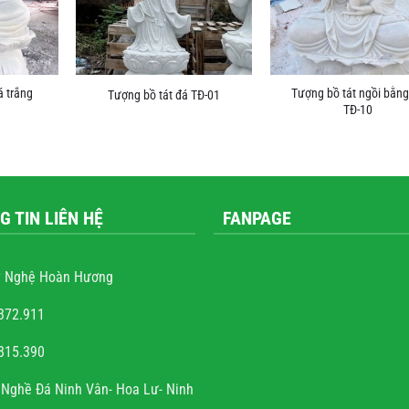
á trắng
Tượng bồ tát ngồi bằng
Tượng bồ tát đá TĐ-01
TĐ-10
G TIN LIÊN HỆ
FANPAGE
 Nghệ Hoàn Hương
372.911
815.390
ễn văn trọng
Nghề Đá Ninh Vân- Hoa Lư- Ninh