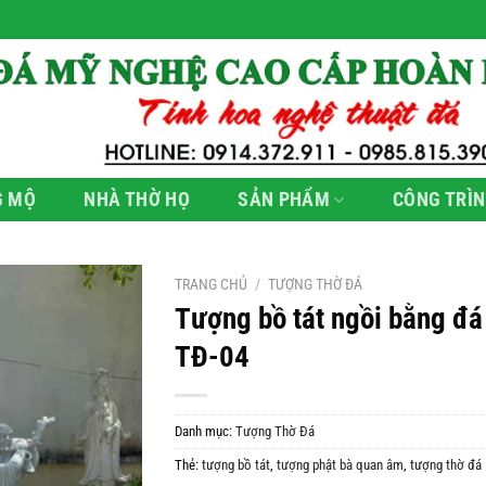
G MỘ
NHÀ THỜ HỌ
SẢN PHẨM
CÔNG TRÌN
TRANG CHỦ
/
TƯỢNG THỜ ĐÁ
Tượng bồ tát ngồi bằng đá
TĐ-04
Danh mục:
Tượng Thờ Đá
Thẻ:
tượng bồ tát
,
tượng phật bà quan âm
,
tượng thờ đá