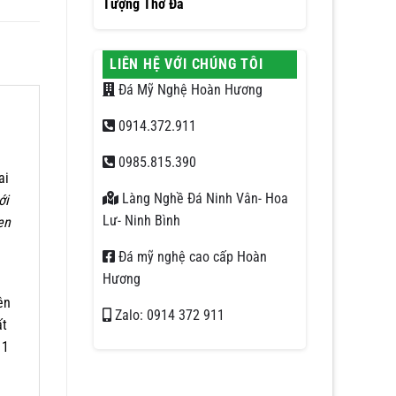
Tượng Thờ Đá
LIÊN HỆ VỚI CHÚNG TÔI
Đá Mỹ Nghệ Hoàn Hương
0914.372.911
0985.815.390
ai
Làng Nghề Đá Ninh Vân- Hoa
ới
Lư- Ninh Bình
en
Đá mỹ nghệ cao cấp Hoàn
Hương
ên
Zalo: 0914 372 911
ất
 1