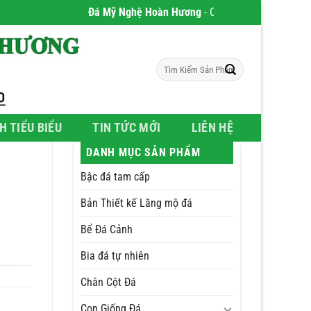
Đá Mỹ Nghệ Hoàn Hương
- Chúng tôi chuyên phân phối 
Tìm
kiếm:
H TIỂU BIỂU
TIN TỨC MỚI
LIÊN HỆ
DANH MỤC SẢN PHẨM
Bậc đá tam cấp
Bản Thiết kế Lăng mộ đá
Bể Đá Cảnh
Bia đá tự nhiên
Chân Cột Đá
Con Giống Đá