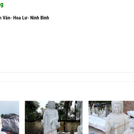
ng
h Vân- Hoa Lư- Ninh Bình