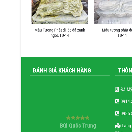
gồi bằng đá
Mẫu Tượng Phật di lặc đá xanh
Mẫu tượng phật đ
09
ngọc TĐ-14
TĐ-11
ĐÁNH GIÁ KHÁCH HÀNG
THÔN
Đá Mỹ
0914.
0985.
ăn Tiến
Bùi Quốc Trung
nguy
Làng 