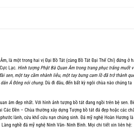
m, là một trong hai vị Đại Bồ Tát (cùng Bồ Tát Đại Thế Chí) đứng ở h
 Cực Lạc.
Hình tượng Phật Bà Quan Âm trong trang phục trắng muốt v
ài sen, một tay cầm nhành liễu, một tay bưng cam lồ đã trở thành qu
 dân Á Đông nói chung.
Dù đi đâu, đến bất kỳ ngôi chùa nào chúng ta
an âm đẹp nhất. Với hình ảnh tượng bồ tát đang ngồi trên bệ sen. B
 Tại Các Đền – Chùa thường xây dựng Tượng bồ tát đá đẹp hoặc các ch
 phước lành, cứu khổ cứu nạn chúng sinh. Đá mỹ nghệ Hoàn Hương là
 Làng nghề đá mỹ nghệ Ninh Vân- Ninh Bình. Mọi chi tiết xin liên hệ: