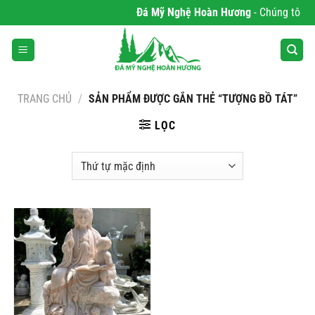
Bỏ
Đá Mỹ Nghệ Hoàn Hương
- Chúng tôi ch
qua
nội
dung
TRANG CHỦ
/
SẢN PHẨM ĐƯỢC GẮN THẺ “TƯỢNG BỒ TÁT”
LỌC