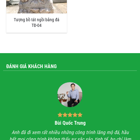
Tượng bồ tát ngồi bằng đá
TĐ-04
ĐÁNH GIÁ KHÁCH HÀNG
Bùi Quốc Trung
ận,
Anh đã đi xem rất nhiều những công trình lăng mộ đá, hầu
Với
hết mọi công trình không thấy sự sắc sảo, tinh tế, họ chỉ làm