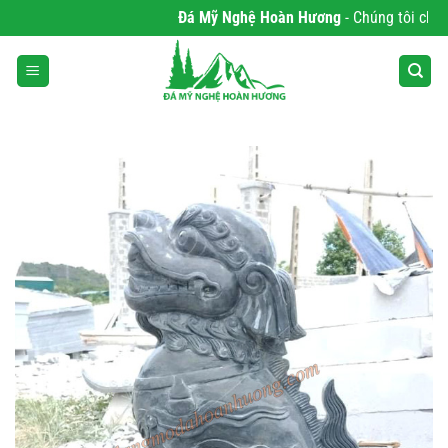
Bỏ
Đá Mỹ Nghệ Hoàn Hương
- Chúng tôi chuyên 
qua
nội
dung