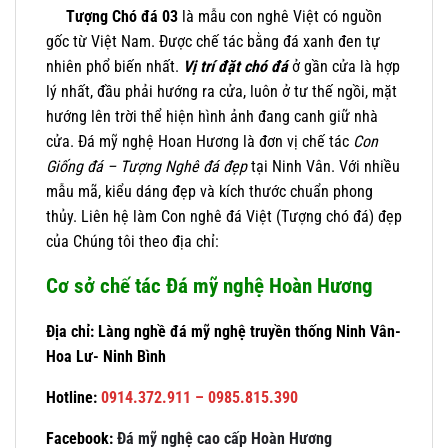
Tượng Chó đá 03
là mẫu con nghê Việt có nguồn
gốc từ Việt Nam. Được chế tác bằng đá xanh đen tự
nhiên phổ biến nhất.
Vị trí đặt chó đá
ở gần cửa là hợp
lý nhất, đầu phải hướng ra cửa, luôn ở tư thế ngồi, mặt
hướng lên trời thể hiện hình ảnh đang canh giữ nhà
cửa. Đá mỹ nghệ Hoan Hương là đơn vị chế tác
Con
Giống đá – Tượng Nghê đá đẹp
tại Ninh Vân. Với nhiều
mẫu mã, kiểu dáng đẹp và kích thước chuẩn phong
thủy. Liên hệ làm Con nghê đá Việt (Tượng chó đá) đẹp
của Chúng tôi theo địa chỉ:
Cơ sở chế tác Đá mỹ nghệ Hoàn Hương
Địa chỉ: Làng nghề đá mỹ nghệ truyền thống Ninh Vân-
Hoa Lư- Ninh Bình
Hotline
:
0914.372.911 – 0985.815.390
Facebook:
Đá mỹ nghệ cao cấp Hoàn Hương