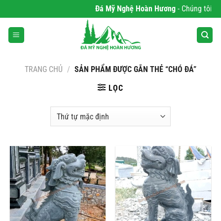
Bỏ
Đá Mỹ Nghệ Hoàn Hương
- Chúng tôi chu
qua
nội
dung
TRANG CHỦ
/
SẢN PHẨM ĐƯỢC GẮN THẺ “CHÓ ĐÁ”
LỌC