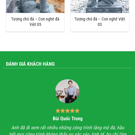
Tượng chó đá – Con nghê đá
Tượng chó đá – Con nghê Việt
Việt 05
03
ĐÁNH GIÁ KHÁCH HÀNG
Bùi Quốc Trung
ận,
Anh đã đi xem rất nhiều những công trình lăng mộ đá, hầu
Với
hết mọi công trình không thấy sự sắc sảo, tinh tế, họ chỉ làm