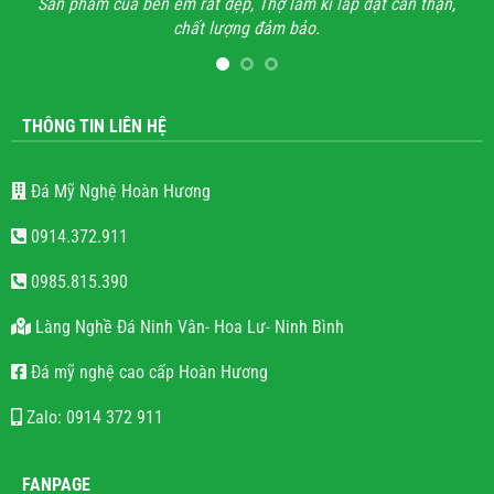
đặt cẩn thận,
Anh đã đi xem rất nhiều những công trình lăng mộ đ
hết mọi công trình không thấy sự sắc sảo, tinh tế, họ 
lăng mộ đá cho có, không quan tâm đến thẩm mỹ và
lượng.
THÔNG TIN LIÊN HỆ
Đá Mỹ Nghệ Hoàn Hương
0914.372.911
0985.815.390
Làng Nghề Đá Ninh Vân- Hoa Lư- Ninh Bình
Đá mỹ nghệ cao cấp Hoàn Hương
Zalo: 0914 372 911