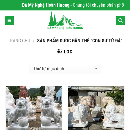
Bỏ
Đá Mỹ Nghệ Hoàn Hương
- Chúng tôi chuyên phân phối Sản 
qua
nội
dung
TRANG CHỦ
/
SẢN PHẨM ĐƯỢC GẮN THẺ “CON SƯ TỬ ĐÁ”
LỌC