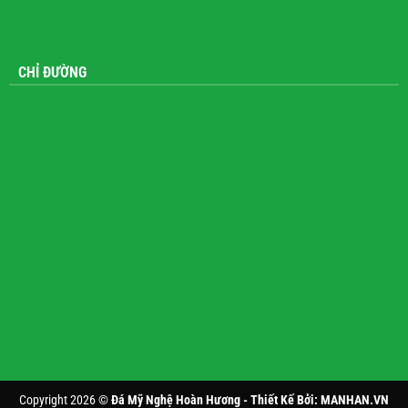
CHỈ ĐƯỜNG
Copyright 2026 ©
Đá Mỹ Nghệ Hoàn Hương - Thiết Kế Bởi:
MANHAN.VN