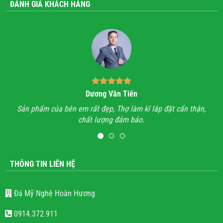
ĐÁNH GIÁ KHÁCH HÀNG
Dương Văn Tiến
n hỉ
Sản phẩm của bên em rất đẹp, Thợ làm kĩ lắp đặt cẩn thận,
A
chất lượng đảm bảo.
hết
l
THÔNG TIN LIÊN HỆ
Đá Mỹ Nghệ Hoàn Hương
0914.372.911