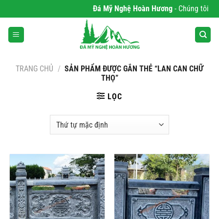
Bỏ
Đá Mỹ Nghệ Hoàn Hương
- Chúng tôi chu
qua
nội
dung
TRANG CHỦ
/
SẢN PHẨM ĐƯỢC GẮN THẺ “LAN CAN CHỮ
THỌ”
LỌC