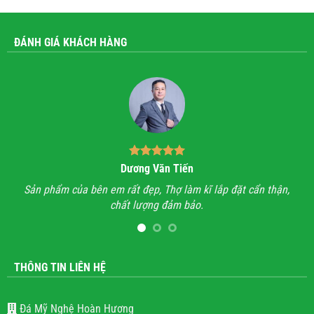
ĐÁNH GIÁ KHÁCH HÀNG
Dương Văn Tiến
n hỉ
Sản phẩm của bên em rất đẹp, Thợ làm kĩ lắp đặt cẩn thận,
A
chất lượng đảm bảo.
hết
l
THÔNG TIN LIÊN HỆ
Đá Mỹ Nghệ Hoàn Hương