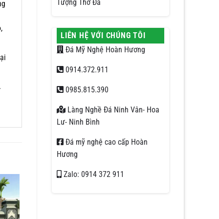
Tượng Thờ Đá
ng
n
,
LIÊN HỆ VỚI CHÚNG TÔI
Đá Mỹ Nghệ Hoàn Hương
ại
0914.372.911
.
0985.815.390
Làng Nghề Đá Ninh Vân- Hoa
Lư- Ninh Bình
Đá mỹ nghệ cao cấp Hoàn
Hương
Zalo: 0914 372 911