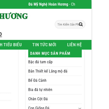
Đá Mỹ Nghệ Hoàn Hương
- Chúng tôi chuyên phân phối 
Tìm
kiếm:
H TIỂU BIỂU
TIN TỨC MỚI
LIÊN HỆ
DANH MỤC SẢN PHẨM
Bậc đá tam cấp
Bản Thiết kế Lăng mộ đá
Bể Đá Cảnh
Bia đá tự nhiên
Chân Cột Đá
Con Giống Đá