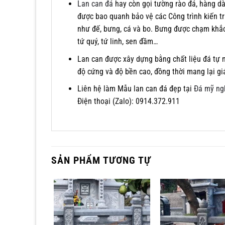
Lan can đá
hay còn gọi tường rào đá, hàng dà
được bao quanh bảo vệ các Công trình kiến t
như đế, bưng, cá và bo. Bưng được chạm khắ
tứ quý, tứ linh, sen đầm…
Lan can được xây dựng bằng chất liệu đá tự n
độ cứng và độ bền cao, đồng thời mang lại gi
Liên hệ làm Mẫu lan can đá đẹp tại
Đá mỹ ng
Điện thoại (Zalo): 0914.372.911
SẢN PHẨM TƯƠNG TỰ