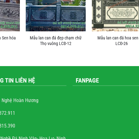
m Sen hóa
Mẫu lan can đá đẹp chạm chữ
Mẫu lan can đá hoa sen
Thọ vuông LCĐ-12
LCĐ-26
G TIN LIÊN HỆ
FANPAGE
 Nghệ Hoàn Hương
372.911
815.390
ễn văn trọng
Nghề Đá Ninh Vân- Hoa Lư- Ninh