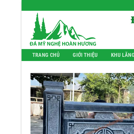
Bỏ
qua
nội
dung
TRANG CHỦ
GIỚI THIỆU
KHU LĂN