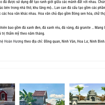
o đá được sử dụng để tạo ranh giới giữa các mảnh đất với nhau. Chú
rúc bên trong nhà thờ, khu lăng mộ… Lan can đá cấu tạo gồm các phầ
c các hoa văn khác nhau. Hoa văn chủ đạo gồm Bông sen hóa, chữ thọ
hiên bao gồm đá xanh đen, đá xanh rêu, đá vàng, đá granite … Mang l
á trị thẩm mỹ theo năm tháng.
hệ Hoàn Hương
theo địa chỉ: Đồng quan, Ninh Vân, Hoa Lư, Ninh Bình