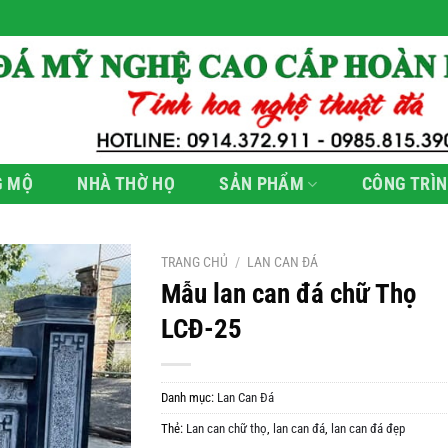
G MỘ
NHÀ THỜ HỌ
SẢN PHẨM
CÔNG TRÌN
TRANG CHỦ
/
LAN CAN ĐÁ
Mẫu lan can đá chữ Thọ
LCĐ-25
Danh mục:
Lan Can Đá
Thẻ:
Lan can chữ thọ
,
lan can đá
,
lan can đá đẹp