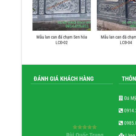
chạm chữ thọ
Mẫu lan can đá chạm Sen hóa
Mẫu lan can đá chạ
 LCĐ-23
LCĐ-02
LCĐ-04
ĐÁNH GIÁ KHÁCH HÀNG
THÔN
Đá Mỹ
0914.
0985.
ăn Tiến
Bùi Quốc Trung
nguy
Làng 