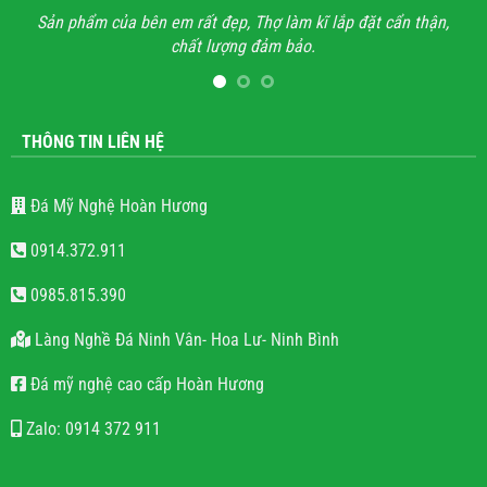
 đẹp, Thợ làm kĩ lắp đặt cẩn thận,
Anh đã đi xem rất nhiều những 
 lượng đảm bảo.
hết mọi công trình không thấy sự
lăng mộ đá cho có, không qua
lượng
THÔNG TIN LIÊN HỆ
Đá Mỹ Nghệ Hoàn Hương
0914.372.911
0985.815.390
Làng Nghề Đá Ninh Vân- Hoa Lư- Ninh Bình
Đá mỹ nghệ cao cấp Hoàn Hương
Zalo: 0914 372 911