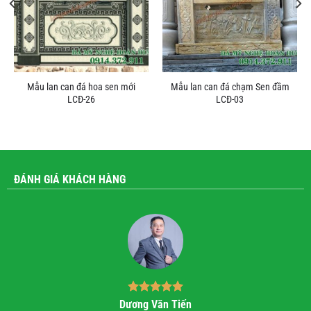
Mẫu lan can đá hoa sen mới
Mẫu lan can đá chạm Sen đầm
LCĐ-26
LCĐ-03
ĐÁNH GIÁ KHÁCH HÀNG
ơng Văn Tiến
Bùi Quốc 