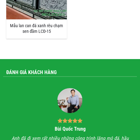
Mẫu lan can đá xanh rêu chạm
sen đầm LCĐ-15
ĐÁNH GIÁ KHÁCH HÀNG
Bùi Quốc Trung
ận,
Anh đã đi xem rất nhiều những công trình lăng mộ đá, hầu
Với