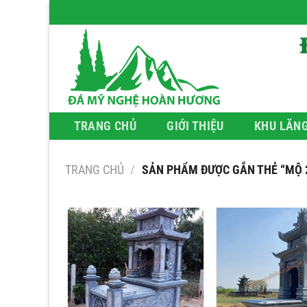
Bỏ
qua
nội
dung
TRANG CHỦ
GIỚI THIỆU
KHU LĂN
TRANG CHỦ
/
SẢN PHẨM ĐƯỢC GẮN THẺ “MỘ 2