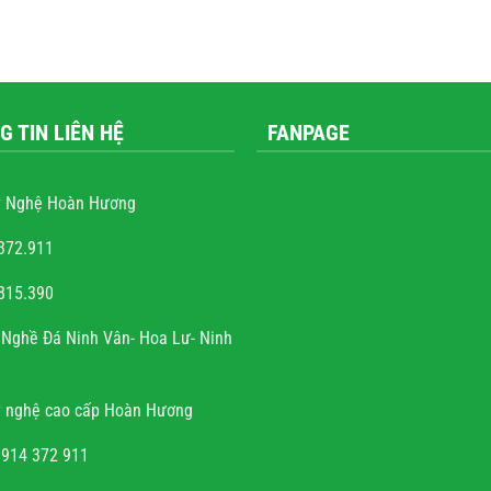
G TIN LIÊN HỆ
FANPAGE
 Nghệ Hoàn Hương
372.911
815.390
g
nguyễn văn trọng
Nghề Đá Ninh Vân- Hoa Lư- Ninh
hững công
Với cái tâm và sự tài hoa của người
 mọi công
thợ. Gia đình rất hoan hỉ khi công
 nghệ cao cấp Hoàn Hương
, tinh tế,
việc về đích đúng hẹn, chất lượng, uy
có, không
tín.
0914 372 911
à chất