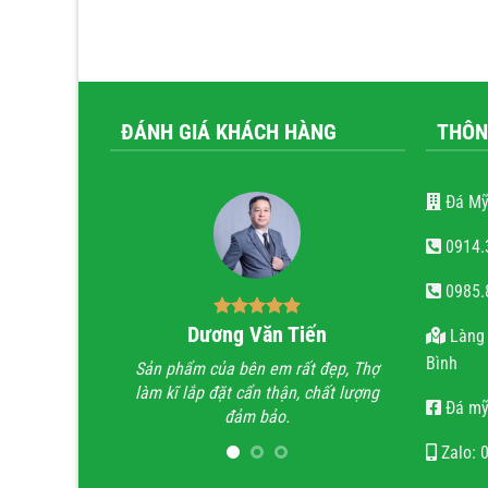
ĐÁNH GIÁ KHÁCH HÀNG
THÔN
Đá Mỹ
0914.
0985.
Dương Văn Tiến
Bùi Quốc Trun
Làng 
Bình
Sản phẩm của bên em rất đẹp, Thợ
Anh đã đi xem rất nhiều n
làm kĩ lắp đặt cẩn thận, chất lượng
trình lăng mộ đá, hầu hết
Đá mỹ
đảm bảo.
trình không thấy sự sắc sảo
họ chỉ làm lăng mộ đá cho 
Zalo: 
quan tâm đến thẩm mỹ v